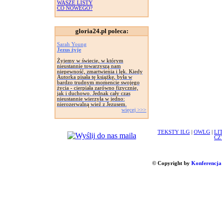
WASZE LISTY
CO NOWEGO?
gloria24.pl poleca:
Sarah Young
Jezus żyje
Żyjemy w świecie, w którym
nieustannie towarzyszą nam
niepewność, zmartwienia i lęk. Kiedy
Autorka pisała tę książkę, była w
bardzo trudnym momencie swojego
życia - cierpiała zarówno fizycznie,
jak i duchowo. Jednak cały czas
nieustannie wierzyła w jedno:
nierozerwalną wieź z Jezusem.
więcej >>>
TEKSTY ILG
|
OWLG
|
LI
CZ
© Copyright by
Konferencja 