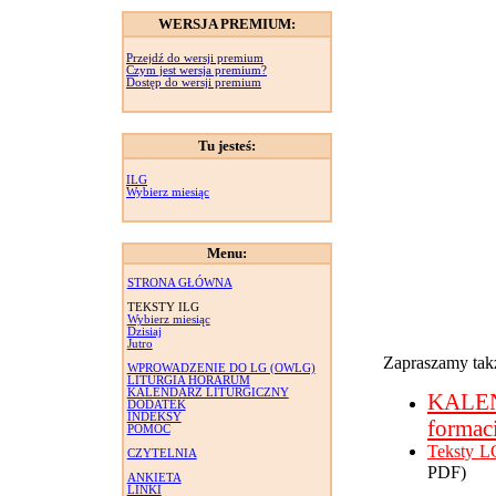
WERSJA PREMIUM:
Przejdź do wersji premium
Czym jest wersja premium?
Dostęp do wersji premium
Tu jesteś:
ILG
Wybierz miesiąc
Menu:
STRONA GŁÓWNA
TEKSTY ILG
Wybierz miesiąc
Dzisiaj
Jutro
Zapraszamy takż
WPROWADZENIE DO LG (OWLG)
LITURGIA HORARUM
KALENDARZ LITURGICZNY
KALE
DODATEK
INDEKSY
formac
POMOC
Teksty L
CZYTELNIA
PDF)
ANKIETA
LINKI