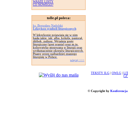
WASZE LISTY
CO NOWEGO?
tolle.pl poleca:
ks. Bogusław Nadolski
Leksykon symboli liturgicznych
W leksykonie pojawiają się w nim
hasła takie, jak: alba, kolęda, pastorał,
żłóbek, paliusz. Wyjaśnia gesty
liturgiczne (gest oranta) oraz m.in.
kolorystykę stosowaną w liturgii oraz
wytłumaczenie okresów liturgicznych.
Pisany przez najbardziej znanego
liturgistę w Polsce.
więcej >>>
TEKSTY ILG
|
OWLG
|
LI
CZ
© Copyright by
Konferencja 