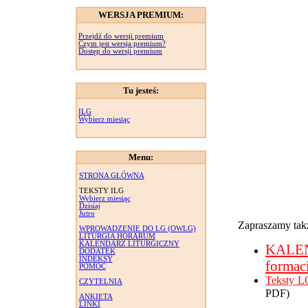
WERSJA PREMIUM:
Przejdź do wersji premium
Czym jest wersja premium?
Dostęp do wersji premium
Tu jesteś:
ILG
Wybierz miesiąc
Menu:
STRONA GŁÓWNA
TEKSTY ILG
Wybierz miesiąc
Dzisiaj
Jutro
Zapraszamy takż
WPROWADZENIE DO LG (OWLG)
LITURGIA HORARUM
KALENDARZ LITURGICZNY
KALE
DODATEK
INDEKSY
formac
POMOC
Teksty L
CZYTELNIA
PDF)
ANKIETA
LINKI