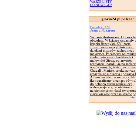
WASZE LISTY
CO NOWEGO?
gloria24.pl poleca:
Benedykt XVI
Jezus z Nazaretu
Wydanie ilustrowane. Oprawa tw
obwolutą. W książce wspaniały t
książki Benedykta XVI został
zilustrowany najwybitniejszymi
dziełami mistrzów zachodniego
malarstwa. Począwszy od miniat
średniowiecznych kodeksach i
malowideł Giotta, od artystów
renesansu i baroku aż po malarz
współczesnych, takich jak Rouau
Chagall i Matisse, sztuka zawsze
zmagała się z historią i postacią 
Album ten oferuje swoisty szlak
ikonograficzny biegnący równol
do pełnego tekstu papieskiego,
wzbogacający go o niektóre z
najpiękniejszych dzieł stworzon
ciągu wieków przez mistrzów pę
więc