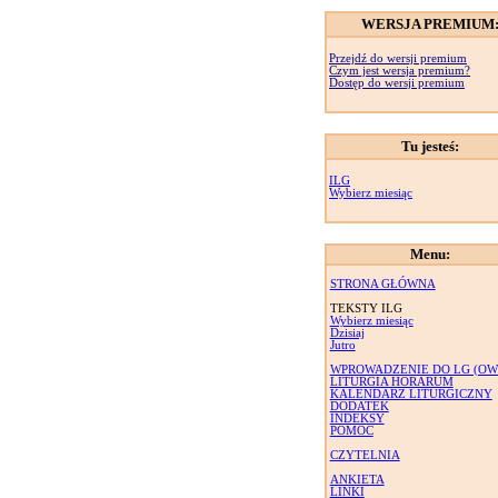
WERSJA PREMIUM
Przejdź do wersji premium
Czym jest wersja premium?
Dostęp do wersji premium
Tu jesteś:
ILG
Wybierz miesiąc
Menu:
STRONA GŁÓWNA
TEKSTY ILG
Wybierz miesiąc
Dzisiaj
Jutro
WPROWADZENIE DO LG (OW
LITURGIA HORARUM
KALENDARZ LITURGICZNY
DODATEK
INDEKSY
POMOC
CZYTELNIA
ANKIETA
LINKI