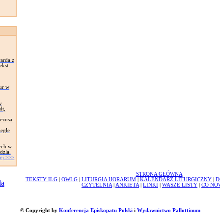
arda z
ekst
ur w
y
lt,
Jezusa.
egle
ych w
dzla.
ej >>>
STRONA GŁÓWNA
TEKSTY ILG
|
OWLG
|
LITURGIA HORARUM
|
KALENDARZ LITURGICZNY
|
D
CZYTELNIA
|
ANKIETA
|
LINKI
|
WASZE LISTY
|
CO NO
© Copyright by
Konferencja Episkopatu Polski
i
Wydawnictwo Pallottinum