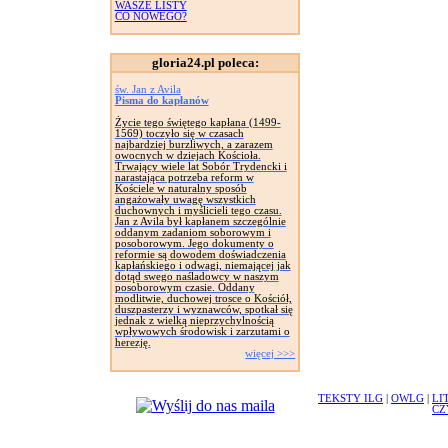
WASZE LISTY
CO NOWEGO?
gloria24.pl poleca:
św. Jan z Avila
Pisma do kapłanów
Życie tego świętego kapłana (1499-
1569) toczyło się w czasach
najbardziej burzliwych, a zarazem
owocnych w dziejach Kościoła.
Trwający wiele lat Sobór Trydencki i
narastająca potrzeba reform w
Kościele w naturalny sposób
angażowały uwagę wszystkich
duchownych i myślicieli tego czasu.
Jan z Avila był kapłanem szczególnie
oddanym zadaniom soborowym i
posoborowym. Jego dokumenty o
reformie są dowodem doświadczenia
kapłańskiego i odwagi, niemającej jak
dotąd swego naśladowcy w naszym
posoborowym czasie. Oddany
modlitwie, duchowej trosce o Kościół,
duszpasterzy i wyznawców, spotkał się
jednak z wielką nieprzychylnością
wpływowych środowisk i zarzutami o
herezję.
więcej >>>
TEKSTY ILG
|
OWLG
|
LI
CZ