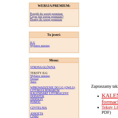
WERSJA PREMIUM:
Przejdź do wersji premium
Czym jest wersja premium?
Dostęp do wersji premium
Tu jesteś:
ILG
Wybierz miesiąc
Menu:
STRONA GŁÓWNA
TEKSTY ILG
Wybierz miesiąc
Dzisiaj
Jutro
Zapraszamy takż
WPROWADZENIE DO LG (OWLG)
LITURGIA HORARUM
KALENDARZ LITURGICZNY
KALE
DODATEK
INDEKSY
formac
POMOC
Teksty L
CZYTELNIA
PDF)
ANKIETA
LINKI