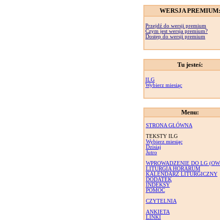
WERSJA PREMIUM
Przejdź do wersji premium
Czym jest wersja premium?
Dostęp do wersji premium
Tu jesteś:
ILG
Wybierz miesiąc
Menu:
STRONA GŁÓWNA
TEKSTY ILG
Wybierz miesiąc
Dzisiaj
Jutro
WPROWADZENIE DO LG (OW
LITURGIA HORARUM
KALENDARZ LITURGICZNY
DODATEK
INDEKSY
POMOC
CZYTELNIA
ANKIETA
LINKI