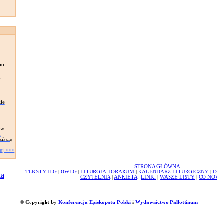
po
i
W
ie
-
 w
u
ił się
ej >>>
STRONA GŁÓWNA
TEKSTY ILG
|
OWLG
|
LITURGIA HORARUM
|
KALENDARZ LITURGICZNY
|
D
CZYTELNIA
|
ANKIETA
|
LINKI
|
WASZE LISTY
|
CO NO
© Copyright by
Konferencja Episkopatu Polski
i
Wydawnictwo Pallottinum