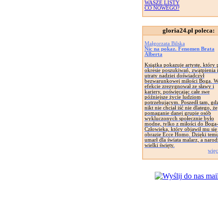
WASZE LISTY
CO NOWEGO?
gloria24.pl poleca:
Małgorzata Bilska
Nic na pokaz. Fenomen Brata
Alberta
Książka pokazuje artystę, który 
okresie poszukiwań, zwątpienia 
utraty nadziei doświadczył
bezwarunkowej miłości Boga. 
efekcie zrezygnował ze sławy i
kariery, poświęcając całe swe
późniejsze życie ludziom
potrzebującym. Poszedł tam, gdz
nikt nie chciał iść nie dlatego, że
pomaganie danej grupie osób
wykluczonych społecznie było
modne, tylko z miłości do Boga
Człowieka, który objawił mu się
obrazie Ecce Homo. Dzięki tem
umarł dla świata malarz, a narodz
wielki święty.
więc