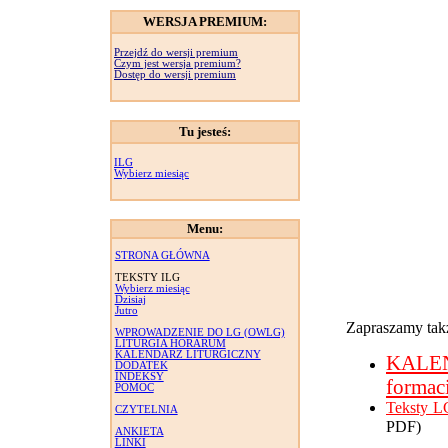
WERSJA PREMIUM:
Przejdź do wersji premium
Czym jest wersja premium?
Dostęp do wersji premium
Tu jesteś:
ILG
Wybierz miesiąc
Menu:
STRONA GŁÓWNA
TEKSTY ILG
Wybierz miesiąc
Dzisiaj
Jutro
Zapraszamy takż
WPROWADZENIE DO LG (OWLG)
LITURGIA HORARUM
KALENDARZ LITURGICZNY
KALE
DODATEK
INDEKSY
formac
POMOC
Teksty L
CZYTELNIA
PDF)
ANKIETA
LINKI