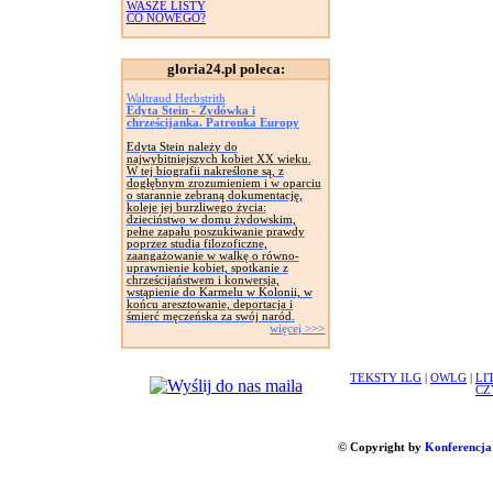
WASZE LISTY
CO NOWEGO?
gloria24.pl poleca:
Waltraud Herbstrith
Edyta Stein - Żydówka i
chrześcijanka. Patronka Europy
Edyta Stein należy do
najwybitniejszych kobiet XX wieku.
W tej biografii nakreślone są, z
dogłębnym zrozumieniem i w oparciu
o starannie zebraną dokumentację,
koleje jej burzliwego życia:
dzieciństwo w domu żydowskim,
pełne zapału poszukiwanie prawdy
poprzez studia filozoficzne,
zaangażowanie w walkę o równo-
uprawnienie kobiet, spotkanie z
chrześcijaństwem i konwersja,
wstąpienie do Karmelu w Kolonii, w
końcu aresztowanie, deportacja i
śmierć męczeńska za swój naród.
więcej >>>
TEKSTY ILG
|
OWLG
|
LI
CZ
© Copyright by
Konferencja 