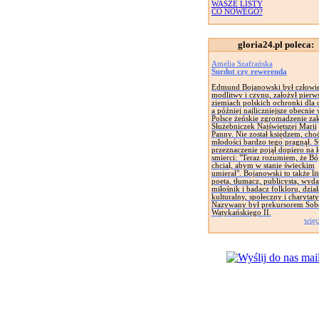
WASZE LISTY
CO NOWEGO?
gloria24.pl poleca:
Amelia Szafrańska
Surdut czy rewerenda
Edmund Bojanowski był człowi
modlitwy i czynu, założył pierw
ziemiach polskich ochronki dla d
a później najliczniejsze obecnie
Polsce żeńskie zgromadzenie za
Służebniczek Najświętszej Marii
Panny. Nie został księdzem, cho
młodości bardzo tego pragnął. 
przeznaczenie pojął dopiero na 
smierci: "Teraz rozumiem, że Bó
chciał, abym w stanie świeckim
umierał". Bojanowski to także lit
poeta, tłumacz, publicysta, wyd
miłośnik i badacz folkloru, dział
kulturalny, społeczny i charytat
Nazywany był prekursorem Sob
Watykańskiego II.
więc