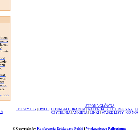
ekiem
sze na
zieci,
 w
konnic
ć od
Swoje
łożu
g
erat,
awca,
acz
ywny.
oru
ej >>>
STRONA GŁÓWNA
TEKSTY ILG
|
OWLG
|
LITURGIA HORARUM
|
KALENDARZ LITURGICZNY
|
D
CZYTELNIA
|
ANKIETA
|
LINKI
|
WASZE LISTY
|
CO NO
© Copyright by
Konferencja Episkopatu Polski
i
Wydawnictwo Pallottinum