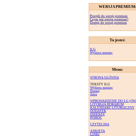
WERSJA PREMIUM
Przejdź do wersji premium
Czym jest wersja premium?
Dostęp do wersji premium
Tu jesteś:
ILG
Wybierz miesiąc
Menu:
STRONA GŁÓWNA
TEKSTY ILG
Wybierz miesiąc
Dzisiaj
Jutro
WPROWADZENIE DO LG (OW
LITURGIA HORARUM
KALENDARZ LITURGICZNY
DODATEK
INDEKSY
POMOC
CZYTELNIA
ANKIETA
LINKI