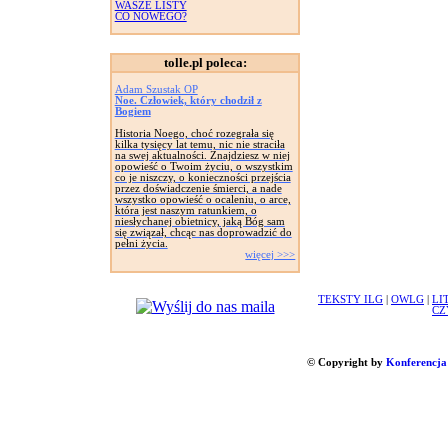
WASZE LISTY
CO NOWEGO?
tolle.pl poleca:
Adam Szustak OP
Noe. Człowiek, który chodził z
Bogiem
Historia Noego, choć rozegrała się
kilka tysięcy lat temu, nic nie straciła
na swej aktualności. Znajdziesz w niej
opowieść o Twoim życiu, o wszystkim
co je niszczy, o konieczności przejścia
przez doświadczenie śmierci, a nade
wszystko opowieść o ocaleniu, o arce,
która jest naszym ratunkiem, o
niesłychanej obietnicy, jaką Bóg sam
się związał, chcąc nas doprowadzić do
pełni życia.
więcej >>>
TEKSTY ILG
|
OWLG
|
LI
CZ
© Copyright by
Konferencja 