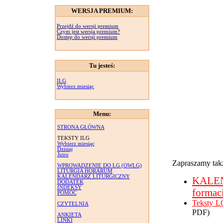
WERSJA PREMIUM:
Przejdź do wersji premium
Czym jest wersja premium?
Dostęp do wersji premium
Tu jesteś:
ILG
Wybierz miesiąc
Menu:
STRONA GŁÓWNA
TEKSTY ILG
Wybierz miesiąc
Dzisiaj
Jutro
Zapraszamy takż
WPROWADZENIE DO LG (OWLG)
LITURGIA HORARUM
KALENDARZ LITURGICZNY
KALE
DODATEK
INDEKSY
formac
POMOC
Teksty L
CZYTELNIA
PDF)
ANKIETA
LINKI