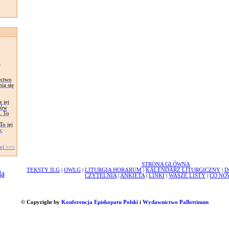
i
ectwo
ia się
 jej
ków
. To
To jej
:
ej >>>
STRONA GŁÓWNA
TEKSTY ILG
|
OWLG
|
LITURGIA HORARUM
|
KALENDARZ LITURGICZNY
|
D
CZYTELNIA
|
ANKIETA
|
LINKI
|
WASZE LISTY
|
CO NO
© Copyright by
Konferencja Episkopatu Polski
i
Wydawnictwo Pallottinum