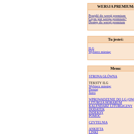
WERSJA PREMIUM
Przejdź do wersji premium
Czym jest wersja premium?
Dostęp do wersji premium
Tu jesteś:
ILG
Wybierz miesiąc
Menu:
STRONA GŁÓWNA
TEKSTY ILG
Wybierz miesiąc
Dzisiaj
Jutro
WPROWADZENIE DO LG (OW
LITURGIA HORARUM
KALENDARZ LITURGICZNY
DODATEK
INDEKSY
POMOC
CZYTELNIA
ANKIETA
LINKI