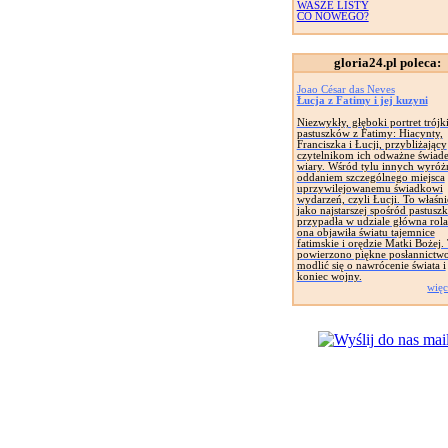
WASZE LISTY
CO NOWEGO?
gloria24.pl poleca:
Joao César das Neves
Łucja z Fatimy i jej kuzyni
Niezwykły, głęboki portret trójk
pastuszków z Fatimy: Hiacynty,
Franciszka i Łucji, przybliżający
czytelnikom ich odważne świad
wiary. Wśród tylu innych wyróżn
oddaniem szczególnego miejsca
uprzywilejowanemu świadkowi
wydarzeń, czyli Łucji. To właśnie
jako najstarszej spośród pastusz
przypadła w udziale główna rola
ona objawiła światu tajemnice
fatimskie i orędzie Matki Bożej. 
powierzono piękne posłannictwo
modlić się o nawrócenie świata i
koniec wojny.
więc