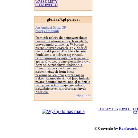
WASZE LISTY
CO NOWEGO?
gloria24.pl poleca:
Jan Andrzej Spież OP
Święty Dominik
Dominik należy do najpowszechniej
znanych średniowiecznych świętych,
przynajmniej z imienia. W bardzo
niespokojnych czasach, gdy Kościół
nie potrafił poradzić sobie z balastem
feudalizmu, z którym się związał,
zaproponował ewangelizację na wzór
apostołów: wędrowne głoszenie Słowa
Bożego, w zupełnym ubóstwie, a
równocześnie z zachowaniem
najcenniejszych form życia
zakonnego. Założony przez niego
Zakon Kaznodziejski, od jego imienia
zwany dominikanami, podjął to dzieło
i rozpowszechnił, stając się jedną z
najważniejszych sił reformacyjnych
Kościoła.
więcej >>>
TEKSTY ILG
|
OWLG
|
LI
CZ
© Copyright by
Konferencja 