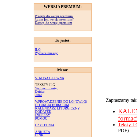
WERSJA PREMIUM:
Przejdź do wersji premium
Czym jest wersja premium?
Dostęp do wersji premium
Tu jesteś:
ILG
Wybierz miesiąc
Menu:
STRONA GŁÓWNA
TEKSTY ILG
Wybierz miesiąc
Dzisiaj
Jutro
Zapraszamy takż
WPROWADZENIE DO LG (OWLG)
LITURGIA HORARUM
KALENDARZ LITURGICZNY
KALE
DODATEK
INDEKSY
formac
POMOC
Teksty L
CZYTELNIA
PDF)
ANKIETA
LINKI