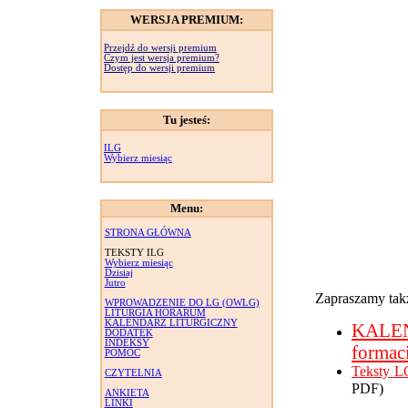
WERSJA PREMIUM:
Przejdź do wersji premium
Czym jest wersja premium?
Dostęp do wersji premium
Tu jesteś:
ILG
Wybierz miesiąc
Menu:
STRONA GŁÓWNA
TEKSTY ILG
Wybierz miesiąc
Dzisiaj
Jutro
Zapraszamy takż
WPROWADZENIE DO LG (OWLG)
LITURGIA HORARUM
KALENDARZ LITURGICZNY
KALE
DODATEK
INDEKSY
formac
POMOC
Teksty L
CZYTELNIA
PDF)
ANKIETA
LINKI