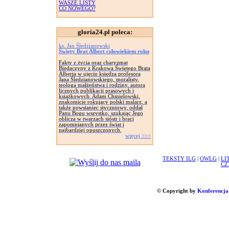
WASZE LISTY
CO NOWEGO?
gloria24.pl poleca:
ks. Jan Śledzianowski
Święty Brat Albert człowiekiem roku
Fakty z życia oraz charyzmat
Biedaczyny z Krakowa Świętego Brata
Alberta w ujęciu księdza profesora
Jana Śledzianowskiego, moralisty,
teologa małżeństwa i rodziny, autora
licznych publikacji prasowych i
książkowych. Adam Chmielowski,
znakomicie rokujący polski malarz, a
także powstaniec styczniowy, oddał
Panu Bogu wszystko, szukając Jego
oblicza w twarzach sióstr i braci
zapomnianych przez świat i
najbardziej opuszczonych.
więcej >>>
TEKSTY ILG
|
OWLG
|
LI
CZ
© Copyright by
Konferencja 