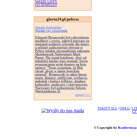
WASZE LISTY
CO NOWEGO?
gloria24.pl poleca:
Amelia Szafrańska
Surdut czy rewerenda
Edmund Bojanowski był człowiekiem
modlitwy i czynu, założył pierwsze na
ziemiach polskich ochronki dla dzieci,
a później najliczniejsze obecnie w
Polsce żeńskie zgromadzenie zakonnic
Służebniczek Najświętszej Marii
Panny. Nie został księdzem, choć od
młodości bardzo tego pragnął. Swoje
przeznaczenie pojął dopiero na łożu
smierci: "Teraz rozumiem, że Bóg
chciał, abym w stanie świeckim
umierał". Bojanowski to także literat,
poeta, tłumacz, publicysta, wydawca,
miłośnik i badacz folkloru, działacz
kulturalny, społeczny i charytatywny.
Nazywany był prekursorem Soboru
Watykańskiego II.
więcej >>>
TEKSTY ILG
|
OWLG
|
LI
CZ
© Copyright by
Konferencja 