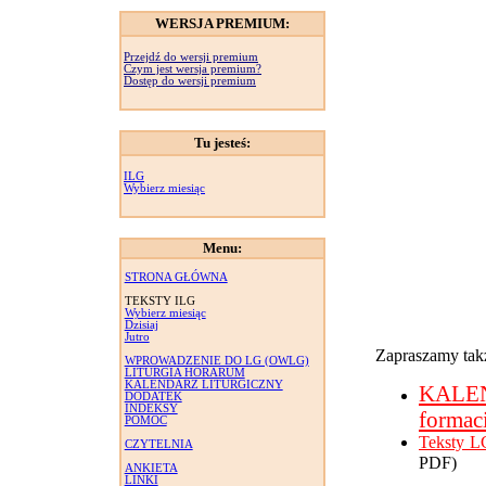
WERSJA PREMIUM:
Przejdź do wersji premium
Czym jest wersja premium?
Dostęp do wersji premium
Tu jesteś:
ILG
Wybierz miesiąc
Menu:
STRONA GŁÓWNA
TEKSTY ILG
Wybierz miesiąc
Dzisiaj
Jutro
Zapraszamy takż
WPROWADZENIE DO LG (OWLG)
LITURGIA HORARUM
KALENDARZ LITURGICZNY
KALE
DODATEK
INDEKSY
formac
POMOC
Teksty L
CZYTELNIA
PDF)
ANKIETA
LINKI