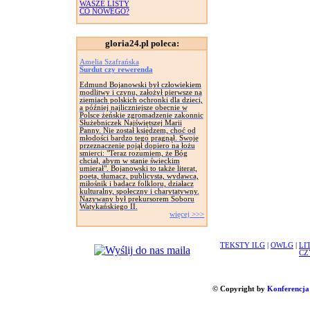
WASZE LISTY
CO NOWEGO?
gloria24.pl poleca:
Amelia Szafrańska
Surdut czy rewerenda
Edmund Bojanowski był człowiekiem
modlitwy i czynu, założył pierwsze na
ziemiach polskich ochronki dla dzieci,
a później najliczniejsze obecnie w
Polsce żeńskie zgromadzenie zakonnic
Służebniczek Najświętszej Marii
Panny. Nie został księdzem, choć od
młodości bardzo tego pragnął. Swoje
przeznaczenie pojął dopiero na łożu
smierci: "Teraz rozumiem, że Bóg
chciał, abym w stanie świeckim
umierał". Bojanowski to także literat,
poeta, tłumacz, publicysta, wydawca,
miłośnik i badacz folkloru, działacz
kulturalny, społeczny i charytatywny.
Nazywany był prekursorem Soboru
Watykańskiego II.
więcej >>>
TEKSTY ILG
|
OWLG
|
LI
CZ
© Copyright by
Konferencja 