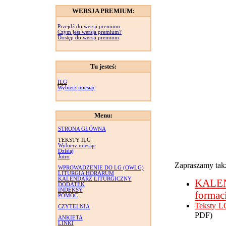
WERSJA PREMIUM:
Przejdź do wersji premium
Czym jest wersja premium?
Dostęp do wersji premium
Tu jesteś:
ILG
Wybierz miesiąc
Menu:
STRONA GŁÓWNA
TEKSTY ILG
Wybierz miesiąc
Dzisiaj
Jutro
Zapraszamy takż
WPROWADZENIE DO LG (OWLG)
LITURGIA HORARUM
KALENDARZ LITURGICZNY
KALE
DODATEK
INDEKSY
formac
POMOC
Teksty L
CZYTELNIA
PDF)
ANKIETA
LINKI