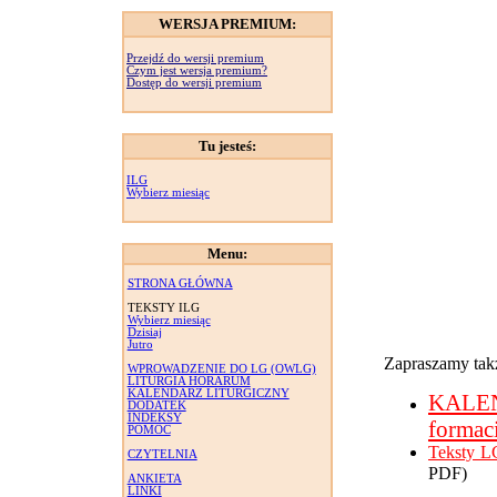
WERSJA PREMIUM:
Przejdź do wersji premium
Czym jest wersja premium?
Dostęp do wersji premium
Tu jesteś:
ILG
Wybierz miesiąc
Menu:
STRONA GŁÓWNA
TEKSTY ILG
Wybierz miesiąc
Dzisiaj
Jutro
Zapraszamy takż
WPROWADZENIE DO LG (OWLG)
LITURGIA HORARUM
KALENDARZ LITURGICZNY
KALE
DODATEK
INDEKSY
formac
POMOC
Teksty L
CZYTELNIA
PDF)
ANKIETA
LINKI