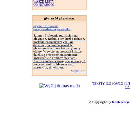
WASZE LISTY
CO NOWEGO?
gloria24.pl poleca:
Szymon Hołownia
Święci codziennego użytku
Szymon Hołownia przyjaciół ma
głównie w niebie, a ich liczba rośnie w
postępie geometrycznym. Nic
dziwnego, w końcu kontakty
pielęgnowane przez lata przynoszą
efekty. W swojej najnowszej książce
dzieli się przepisem na skuteczne
korzystanie z pomocy świętych.
Każdy z nich ma swoją specjalizację. Z
konkretnymi problemem warto
zwrócić się do eksperta.
więcej >>>
TEKSTY ILG
|
OWLG
|
LI
CZ
© Copyright by
Konferencja 