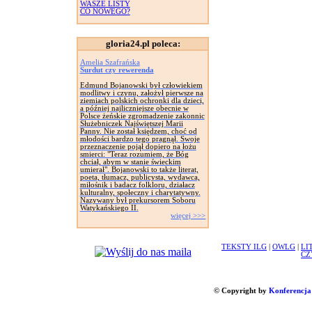
WASZE LISTY
CO NOWEGO?
gloria24.pl poleca:
Amelia Szafrańska
Surdut czy rewerenda
Edmund Bojanowski był człowiekiem
modlitwy i czynu, założył pierwsze na
ziemiach polskich ochronki dla dzieci,
a później najliczniejsze obecnie w
Polsce żeńskie zgromadzenie zakonnic
Służebniczek Najświętszej Marii
Panny. Nie został księdzem, choć od
młodości bardzo tego pragnął. Swoje
przeznaczenie pojął dopiero na łożu
smierci: "Teraz rozumiem, że Bóg
chciał, abym w stanie świeckim
umierał". Bojanowski to także literat,
poeta, tłumacz, publicysta, wydawca,
miłośnik i badacz folkloru, działacz
kulturalny, społeczny i charytatywny.
Nazywany był prekursorem Soboru
Watykańskiego II.
więcej >>>
TEKSTY ILG
|
OWLG
|
LI
CZ
© Copyright by
Konferencja 