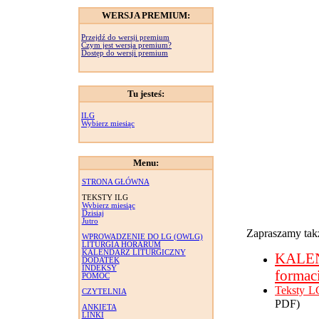
WERSJA PREMIUM:
Przejdź do wersji premium
Czym jest wersja premium?
Dostęp do wersji premium
Tu jesteś:
ILG
Wybierz miesiąc
Menu:
STRONA GŁÓWNA
TEKSTY ILG
Wybierz miesiąc
Dzisiaj
Jutro
Zapraszamy takż
WPROWADZENIE DO LG (OWLG)
LITURGIA HORARUM
KALENDARZ LITURGICZNY
KALE
DODATEK
INDEKSY
formac
POMOC
Teksty L
CZYTELNIA
PDF)
ANKIETA
LINKI