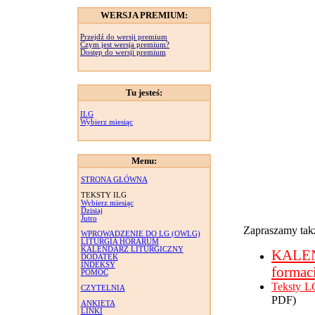
WERSJA PREMIUM:
Przejdź do wersji premium
Czym jest wersja premium?
Dostęp do wersji premium
Tu jesteś:
ILG
Wybierz miesiąc
Menu:
STRONA GŁÓWNA
TEKSTY ILG
Wybierz miesiąc
Dzisiaj
Jutro
Zapraszamy takż
WPROWADZENIE DO LG (OWLG)
LITURGIA HORARUM
KALENDARZ LITURGICZNY
KALE
DODATEK
INDEKSY
formac
POMOC
Teksty L
CZYTELNIA
PDF)
ANKIETA
LINKI