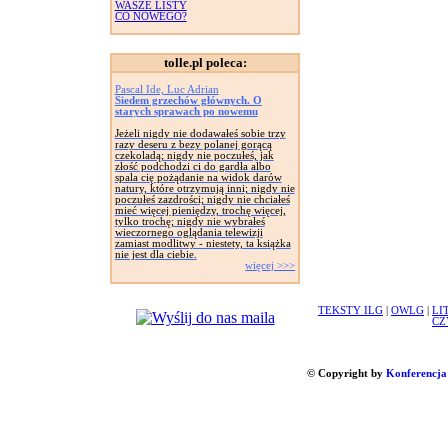
WASZE LISTY
CO NOWEGO?
tolle.pl poleca:
Pascal Ide, Luc Adrian
Siedem grzechów głównych. O
starych sprawach po nowemu
Jeżeli nigdy nie dodawałeś sobie trzy
razy deseru z bezy polanej gorącą
czekoladą; nigdy nie poczułeś, jak
złość podchodzi ci do gardła albo
spala cię pożądanie na widok darów
natury, które otrzymują inni; nigdy nie
poczułeś zazdrości; nigdy nie chciałeś
mieć więcej pieniędzy, trochę więcej,
tylko trochę; nigdy nie wybrałeś
wieczornego oglądania telewizji
zamiast modlitwy - niestety, ta książka
nie jest dla ciebie.
więcej >>>
TEKSTY ILG
|
OWLG
|
LI
CZ
© Copyright by
Konferencja 