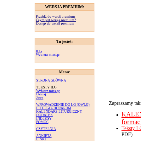
WERSJA PREMIUM:
Przejdź do wersji premium
Czym jest wersja premium?
Dostęp do wersji premium
Tu jesteś:
ILG
Wybierz miesiąc
Menu:
STRONA GŁÓWNA
TEKSTY ILG
Wybierz miesiąc
Dzisiaj
Jutro
Zapraszamy takż
WPROWADZENIE DO LG (OWLG)
LITURGIA HORARUM
KALENDARZ LITURGICZNY
KALE
DODATEK
INDEKSY
formac
POMOC
Teksty L
CZYTELNIA
PDF)
ANKIETA
LINKI