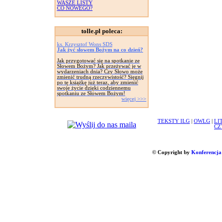
WASZE LISTY
CO NOWEGO?
tolle.pl poleca:
ks. Krzysztof Wons SDS
Jak żyć słowem Bożym na co dzień?
Jak przygotować się na spotkanie ze
Słowem Bożym? Jak przeżywać je w
wydarzeniach dnia? Czy Słowo może
zmienić trudną rzeczywistość? Sięgnij
po tę książkę już teraz, aby zmienić
swoje życie dzięki codziennemu
spotkaniu ze Słowem Bożym!
więcej >>>
TEKSTY ILG
|
OWLG
|
LI
CZ
© Copyright by
Konferencja 