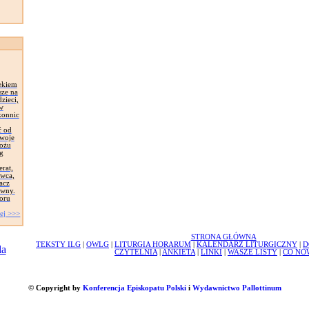
ekiem
sze na
zieci,
 w
konnic
ć od
Swoje
łożu
g
erat,
awca,
acz
ywny.
oru
ej >>>
STRONA GŁÓWNA
TEKSTY ILG
|
OWLG
|
LITURGIA HORARUM
|
KALENDARZ LITURGICZNY
|
D
CZYTELNIA
|
ANKIETA
|
LINKI
|
WASZE LISTY
|
CO NO
© Copyright by
Konferencja Episkopatu Polski
i
Wydawnictwo Pallottinum