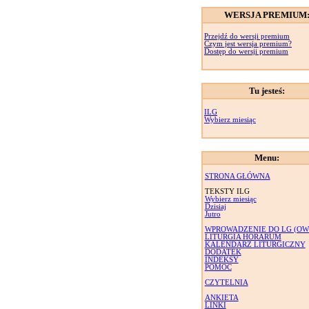
WERSJA PREMIUM
Przejdź do wersji premium
Czym jest wersja premium?
Dostęp do wersji premium
Tu jesteś:
ILG
Wybierz miesiąc
Menu:
STRONA GŁÓWNA
TEKSTY ILG
Wybierz miesiąc
Dzisiaj
Jutro
WPROWADZENIE DO LG (OW
LITURGIA HORARUM
KALENDARZ LITURGICZNY
DODATEK
INDEKSY
POMOC
CZYTELNIA
ANKIETA
LINKI