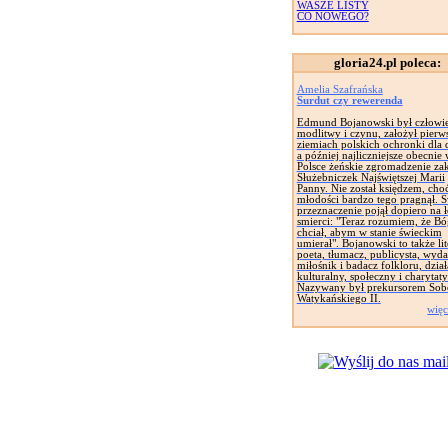
WASZE LISTY
CO NOWEGO?
gloria24.pl poleca:
Amelia Szafrańska
Surdut czy rewerenda
Edmund Bojanowski był człowi
modlitwy i czynu, założył pierw
ziemiach polskich ochronki dla d
a później najliczniejsze obecnie
Polsce żeńskie zgromadzenie za
Służebniczek Najświętszej Marii
Panny. Nie został księdzem, cho
młodości bardzo tego pragnął. 
przeznaczenie pojął dopiero na 
smierci: "Teraz rozumiem, że Bó
chciał, abym w stanie świeckim
umierał". Bojanowski to także lit
poeta, tłumacz, publicysta, wyd
miłośnik i badacz folkloru, dział
kulturalny, społeczny i charytat
Nazywany był prekursorem Sob
Watykańskiego II.
więc