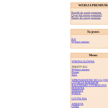
WERSJA PREMIUM
Przejdź do wersji premium
Czym jest wersja premium?
Dostęp do wersji premium
Tu jesteś:
ILG
Wybierz miesiąc
Menu:
STRONA GŁÓWNA
TEKSTY ILG
Wybierz miesiąc
Dzisiaj
Jutro
WPROWADZENIE DO LG (OW
LITURGIA HORARUM
KALENDARZ LITURGICZNY
DODATEK
INDEKSY
POMOC
CZYTELNIA
ANKIETA
LINKI