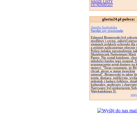
WASZE LISTY
CO NOWEGO?
gloria24.pl poleca:
Amelia Szafrańska
Surdut czy rewerenda
Edmund Bojanowski był człowi
modlitwy i czynu, założył pierw
ziemiach polskich ochronki dla d
a później najliczniejsze obecnie
Polsce żeńskie zgromadzenie za
Służebniczek Najświętszej Marii
Panny. Nie został księdzem, cho
młodości bardzo tego pragnął. 
przeznaczenie pojął dopiero na 
smierci: "Teraz rozumiem, że Bó
chciał, abym w stanie świeckim
umierał". Bojanowski to także lit
poeta, tłumacz, publicysta, wyd
miłośnik i badacz folkloru, dział
kulturalny, społeczny i charytat
Nazywany był prekursorem Sob
Watykańskiego II.
więc