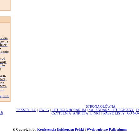
ekiem
sze na
zieci,
 w
konnic
ć od
Swoje
łożu
g
erat,
awca,
acz
ywny.
oru
ej >>>
STRONA GŁÓWNA
TEKSTY ILG
|
OWLG
|
LITURGIA HORARUM
|
KALENDARZ LITURGICZNY
|
D
CZYTELNIA
|
ANKIETA
|
LINKI
|
WASZE LISTY
|
CO NO
© Copyright by
Konferencja Episkopatu Polski
i
Wydawnictwo Pallottinum