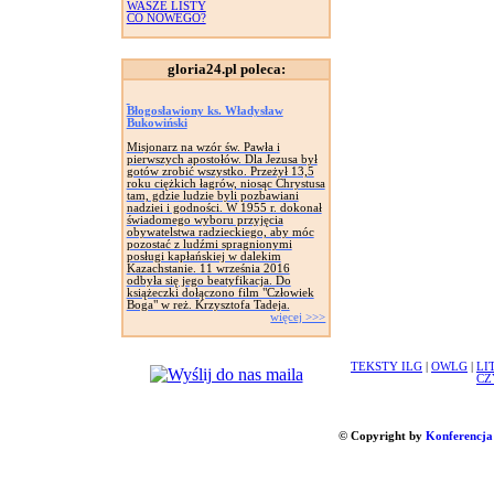
WASZE LISTY
CO NOWEGO?
gloria24.pl poleca:
Błogosławiony ks. Władysław
Bukowiński
Misjonarz na wzór św. Pawła i
pierwszych apostołów. Dla Jezusa był
gotów zrobić wszystko. Przeżył 13,5
roku ciężkich łagrów, niosąc Chrystusa
tam, gdzie ludzie byli pozbawiani
nadziei i godności. W 1955 r. dokonał
świadomego wyboru przyjęcia
obywatelstwa radzieckiego, aby móc
pozostać z ludźmi spragnionymi
posługi kapłańskiej w dalekim
Kazachstanie. 11 września 2016
odbyła się jego beatyfikacja. Do
książeczki dołączono film "Człowiek
Boga" w reż. Krzysztofa Tadeja.
więcej >>>
TEKSTY ILG
|
OWLG
|
LI
CZ
© Copyright by
Konferencja 