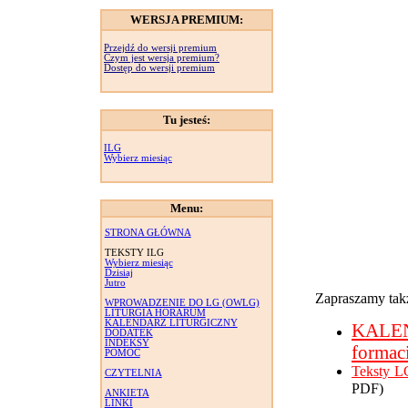
WERSJA PREMIUM:
Przejdź do wersji premium
Czym jest wersja premium?
Dostęp do wersji premium
Tu jesteś:
ILG
Wybierz miesiąc
Menu:
STRONA GŁÓWNA
TEKSTY ILG
Wybierz miesiąc
Dzisiaj
Jutro
Zapraszamy takż
WPROWADZENIE DO LG (OWLG)
LITURGIA HORARUM
KALENDARZ LITURGICZNY
KALE
DODATEK
INDEKSY
formac
POMOC
Teksty L
CZYTELNIA
PDF)
ANKIETA
LINKI