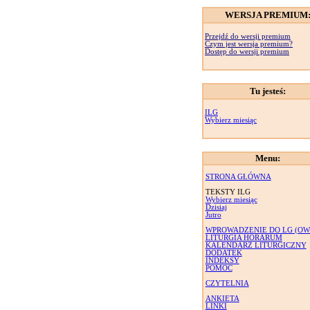
WERSJA PREMIUM
Przejdź do wersji premium
Czym jest wersja premium?
Dostęp do wersji premium
Tu jesteś:
ILG
Wybierz miesiąc
Menu:
STRONA GŁÓWNA
TEKSTY ILG
Wybierz miesiąc
Dzisiaj
Jutro
WPROWADZENIE DO LG (OW
LITURGIA HORARUM
KALENDARZ LITURGICZNY
DODATEK
INDEKSY
POMOC
CZYTELNIA
ANKIETA
LINKI