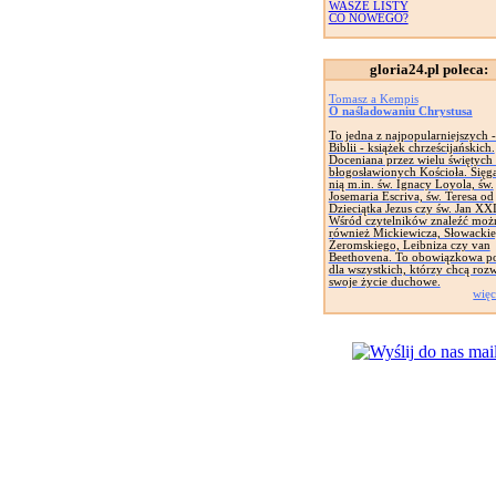
WASZE LISTY
CO NOWEGO?
gloria24.pl poleca:
Tomasz a Kempis
O naśladowaniu Chrystusa
To jedna z najpopularniejszych 
Biblii - książek chrześcijańskich.
Doceniana przez wielu świętych 
błogosławionych Kościoła. Sięga
nią m.in. św. Ignacy Loyola, św.
Josemaria Escriva, św. Teresa od
Dzieciątka Jezus czy św. Jan XXI
Wśród czytelników znaleźć moż
również Mickiewicza, Słowackie
Żeromskiego, Leibniza czy van
Beethovena. To obowiązkowa p
dla wszystkich, którzy chcą roz
swoje życie duchowe.
więc