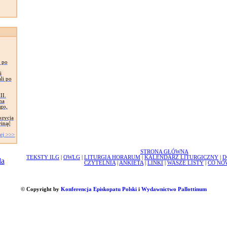
- po
i
li po
II.
na
go,
ozycja
winąć
ej >>>
STRONA GŁÓWNA
TEKSTY ILG
|
OWLG
|
LITURGIA HORARUM
|
KALENDARZ LITURGICZNY
|
D
CZYTELNIA
|
ANKIETA
|
LINKI
|
WASZE LISTY
|
CO NO
© Copyright by
Konferencja Episkopatu Polski
i
Wydawnictwo Pallottinum