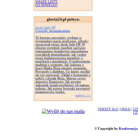
WASZE LISTY
CO NOWEGO?
gloria24.pl poleca:
Jacek Salij OP
Legendy dominikańskie
Te barwne opowieści, wydane w
oryginalnej szacie graficznej, zebrał i
opracował ojciec Jacek Salij OP. W
zbiorze czytelnik znajdzie zarówno
wstrząsające świadectwo męczeństwa
rosyjskich dominikanek, jak i pełne
ironii średniowieczne anegdoty o
mnichach i mniszkach. O uzdrowieniu
studenta z rozpusty, Jak jednego z
braci Matka Boża niestety pominęła,
Przygody z diabłem, Co lepiej: modlić
się czy pracować, Układ z komarami o
pokój i chwałę Bożą, Sławne czyny
dziewicy Katarzyny, Jak pewien
zakonnik został uwolniony od nałogu
palenia, Jak przeor lwowski zwyciężył
gestapowców logiką.
więcej >>>
TEKSTY ILG
|
OWLG
|
LI
CZ
© Copyright by
Konferencja 