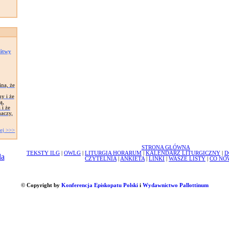
litwy
na, że
ny i że
ą,
 i że
maczy,
ej >>>
STRONA GŁÓWNA
TEKSTY ILG
|
OWLG
|
LITURGIA HORARUM
|
KALENDARZ LITURGICZNY
|
D
CZYTELNIA
|
ANKIETA
|
LINKI
|
WASZE LISTY
|
CO NO
© Copyright by
Konferencja Episkopatu Polski
i
Wydawnictwo Pallottinum