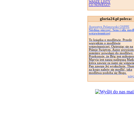
WASZE LISTY
CO NOWEGO?
gloria24.pl poleca:
Augustyn Pelanowski OSPPE
Siódma pieczęć. Sens i siła mod
wstawienniczej
To książka o modlitwie. Przede
wszystkim o modlitwie
wstawienniczej. Opierając się na
Piśmie Świętym, Autor przypomi
jesteśmy powołani do modlitwy.
Przekonuje, że Bóg jest miłosier
Maryja jest naszą najlepszą Matk
która zawsze za nami się wstawia
Pan zawsze Jej wysłuchuje. Tłu
za kogo należy się modlić, jaka
modlitwa podoba się Bogu.
więc