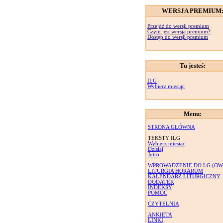
WERSJA PREMIUM
Przejdź do wersji premium
Czym jest wersja premium?
Dostęp do wersji premium
Tu jesteś:
ILG
Wybierz miesiąc
Menu:
STRONA GŁÓWNA
TEKSTY ILG
Wybierz miesiąc
Dzisiaj
Jutro
WPROWADZENIE DO LG (OW
LITURGIA HORARUM
KALENDARZ LITURGICZNY
DODATEK
INDEKSY
POMOC
CZYTELNIA
ANKIETA
LINKI