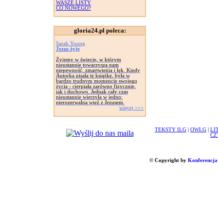
WASZE LISTY
CO NOWEGO?
gloria24.pl poleca:
Sarah Young
Jezus żyje
Żyjemy w świecie, w którym
nieustannie towarzyszą nam
niepewność, zmartwienia i lęk. Kiedy
Autorka pisała tę książkę, była w
bardzo trudnym momencie swojego
życia - cierpiała zarówno fizycznie,
jak i duchowo. Jednak cały czas
nieustannie wierzyła w jedno:
nierozerwalną wieź z Jezusem.
więcej >>>
TEKSTY ILG
|
OWLG
|
LI
CZ
© Copyright by
Konferencja 