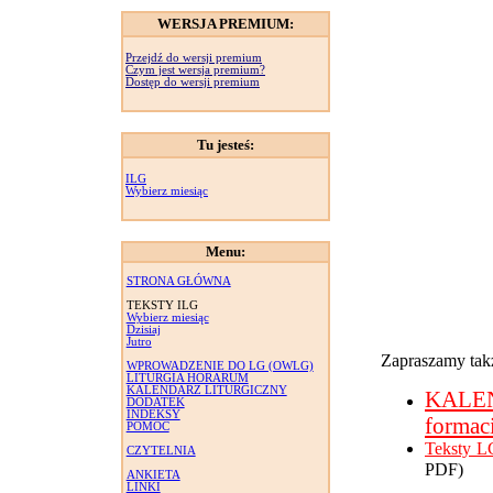
WERSJA PREMIUM:
Przejdź do wersji premium
Czym jest wersja premium?
Dostęp do wersji premium
Tu jesteś:
ILG
Wybierz miesiąc
Menu:
STRONA GŁÓWNA
TEKSTY ILG
Wybierz miesiąc
Dzisiaj
Jutro
Zapraszamy takż
WPROWADZENIE DO LG (OWLG)
LITURGIA HORARUM
KALENDARZ LITURGICZNY
KALE
DODATEK
INDEKSY
formac
POMOC
Teksty L
CZYTELNIA
PDF)
ANKIETA
LINKI