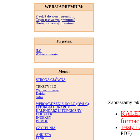
WERSJA PREMIUM:
Przejdź do wersji premium
Czym jest wersja premium?
Dostęp do wersji premium
Tu jesteś:
ILG
Wybierz miesiąc
Menu:
STRONA GŁÓWNA
TEKSTY ILG
Wybierz miesiąc
Dzisiaj
Jutro
Zapraszamy takż
WPROWADZENIE DO LG (OWLG)
LITURGIA HORARUM
KALENDARZ LITURGICZNY
KALE
DODATEK
INDEKSY
formac
POMOC
Teksty L
CZYTELNIA
PDF)
ANKIETA
LINKI