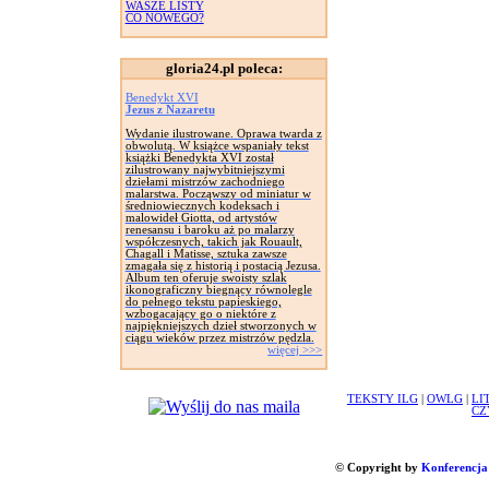
WASZE LISTY
CO NOWEGO?
gloria24.pl poleca:
Benedykt XVI
Jezus z Nazaretu
Wydanie ilustrowane. Oprawa twarda z
obwolutą. W książce wspaniały tekst
książki Benedykta XVI został
zilustrowany najwybitniejszymi
dziełami mistrzów zachodniego
malarstwa. Począwszy od miniatur w
średniowiecznych kodeksach i
malowideł Giotta, od artystów
renesansu i baroku aż po malarzy
współczesnych, takich jak Rouault,
Chagall i Matisse, sztuka zawsze
zmagała się z historią i postacią Jezusa.
Album ten oferuje swoisty szlak
ikonograficzny biegnący równolegle
do pełnego tekstu papieskiego,
wzbogacający go o niektóre z
najpiękniejszych dzieł stworzonych w
ciągu wieków przez mistrzów pędzla.
więcej >>>
TEKSTY ILG
|
OWLG
|
LI
CZ
© Copyright by
Konferencja 