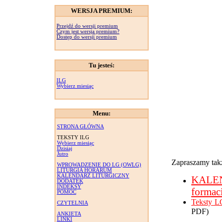
WERSJA PREMIUM:
Przejdź do wersji premium
Czym jest wersja premium?
Dostęp do wersji premium
Tu jesteś:
ILG
Wybierz miesiąc
Menu:
STRONA GŁÓWNA
TEKSTY ILG
Wybierz miesiąc
Dzisiaj
Jutro
Zapraszamy takż
WPROWADZENIE DO LG (OWLG)
LITURGIA HORARUM
KALENDARZ LITURGICZNY
KALE
DODATEK
INDEKSY
formac
POMOC
Teksty L
CZYTELNIA
PDF)
ANKIETA
LINKI