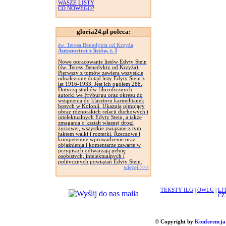
WASZE LISTY
CO NOWEGO?
gloria24.pl poleca:
św. Teresa Benedykta od Krzyża
Autoportret z listów, t. I
Nowe opracowanie listów Edyty Stein
(św. Teresy Benedykty od Krzyża).
Pierwszy z tomów zawiera wszystkie
odnalezione dotąd listy Edyty Stein z
lat 1916-1933. Jest ich ogółem 288.
Dotyczą studiów filozoficznych
autorki we Fryburgu oraz okresu do
wstąpienia do klasztoru karmelitanek
bosych w Kolonii. Ukazują ujmujący
obraz różnorakich relacji duchowych i
intelektualnych Edyty Stein, a także
zmagania o kształt własnej drogi
życiowej, wszystkie związane z tym
faktem walki i rozterki. Rzeczowe i
kompetentne wprowadzenie oraz
objaśnienia i komentarze zawarte w
przypisach odtwarzają pełnię
osobistych, intelektualnych i
politycznych powiązań Edyty Stein.
więcej >>>
TEKSTY ILG
|
OWLG
|
LI
CZ
© Copyright by
Konferencja 