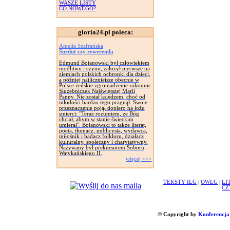
WASZE LISTY
CO NOWEGO?
gloria24.pl poleca:
Amelia Szafrańska
Surdut czy rewerenda
Edmund Bojanowski był człowiekiem
modlitwy i czynu, założył pierwsze na
ziemiach polskich ochronki dla dzieci,
a później najliczniejsze obecnie w
Polsce żeńskie zgromadzenie zakonnic
Służebniczek Najświętszej Marii
Panny. Nie został księdzem, choć od
młodości bardzo tego pragnął. Swoje
przeznaczenie pojął dopiero na łożu
smierci: "Teraz rozumiem, że Bóg
chciał, abym w stanie świeckim
umierał". Bojanowski to także literat,
poeta, tłumacz, publicysta, wydawca,
miłośnik i badacz folkloru, działacz
kulturalny, społeczny i charytatywny.
Nazywany był prekursorem Soboru
Watykańskiego II.
więcej >>>
TEKSTY ILG
|
OWLG
|
LI
CZ
© Copyright by
Konferencja 