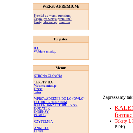
WERSJA PREMIUM:
Przejdź do wersji premium
Czym jest wersja premium?
Dostęp do wersji premium
Tu jesteś:
ILG
Wybierz miesiąc
Menu:
STRONA GŁÓWNA
TEKSTY ILG
Wybierz miesiąc
Dzisiaj
Jutro
Zapraszamy takż
WPROWADZENIE DO LG (OWLG)
LITURGIA HORARUM
KALENDARZ LITURGICZNY
KALE
DODATEK
INDEKSY
formac
POMOC
Teksty L
CZYTELNIA
PDF)
ANKIETA
LINKI