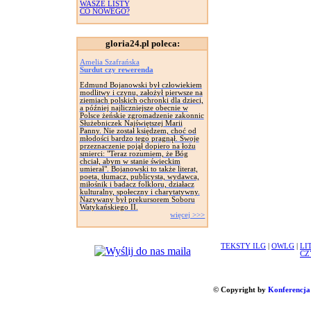
WASZE LISTY
CO NOWEGO?
gloria24.pl poleca:
Amelia Szafrańska
Surdut czy rewerenda
Edmund Bojanowski był człowiekiem
modlitwy i czynu, założył pierwsze na
ziemiach polskich ochronki dla dzieci,
a później najliczniejsze obecnie w
Polsce żeńskie zgromadzenie zakonnic
Służebniczek Najświętszej Marii
Panny. Nie został księdzem, choć od
młodości bardzo tego pragnął. Swoje
przeznaczenie pojął dopiero na łożu
smierci: "Teraz rozumiem, że Bóg
chciał, abym w stanie świeckim
umierał". Bojanowski to także literat,
poeta, tłumacz, publicysta, wydawca,
miłośnik i badacz folkloru, działacz
kulturalny, społeczny i charytatywny.
Nazywany był prekursorem Soboru
Watykańskiego II.
więcej >>>
TEKSTY ILG
|
OWLG
|
LI
CZ
© Copyright by
Konferencja 