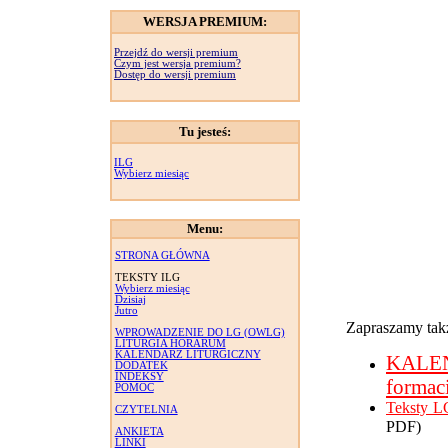
WERSJA PREMIUM:
Przejdź do wersji premium
Czym jest wersja premium?
Dostęp do wersji premium
Tu jesteś:
ILG
Wybierz miesiąc
Menu:
STRONA GŁÓWNA
TEKSTY ILG
Wybierz miesiąc
Dzisiaj
Jutro
Zapraszamy takż
WPROWADZENIE DO LG (OWLG)
LITURGIA HORARUM
KALENDARZ LITURGICZNY
KALE
DODATEK
INDEKSY
formac
POMOC
Teksty L
CZYTELNIA
PDF)
ANKIETA
LINKI