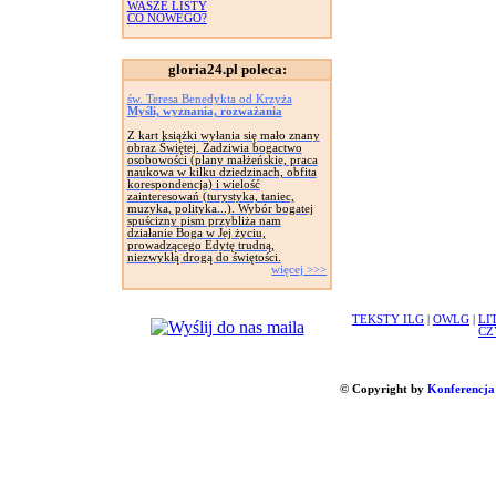
WASZE LISTY
CO NOWEGO?
gloria24.pl poleca:
św. Teresa Benedykta od Krzyża
Myśli, wyznania, rozważania
Z kart książki wyłania się mało znany
obraz Świętej. Zadziwia bogactwo
osobowości (plany małżeńskie, praca
naukowa w kilku dziedzinach, obfita
korespondencja) i wielość
zainteresowań (turystyka, taniec,
muzyka, polityka...). Wybór bogatej
spuścizny pism przybliża nam
działanie Boga w Jej życiu,
prowadzącego Edytę trudną,
niezwykłą drogą do świętości.
więcej >>>
TEKSTY ILG
|
OWLG
|
LI
CZ
© Copyright by
Konferencja 