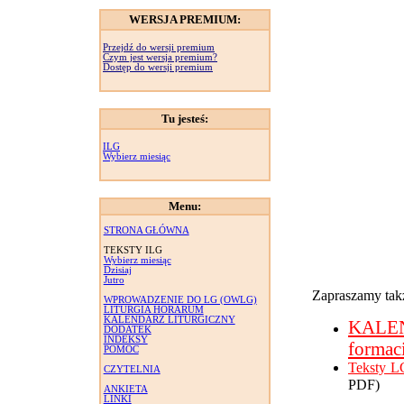
WERSJA PREMIUM:
Przejdź do wersji premium
Czym jest wersja premium?
Dostęp do wersji premium
Tu jesteś:
ILG
Wybierz miesiąc
Menu:
STRONA GŁÓWNA
TEKSTY ILG
Wybierz miesiąc
Dzisiaj
Jutro
Zapraszamy takż
WPROWADZENIE DO LG (OWLG)
LITURGIA HORARUM
KALENDARZ LITURGICZNY
KALE
DODATEK
INDEKSY
formac
POMOC
Teksty L
CZYTELNIA
PDF)
ANKIETA
LINKI