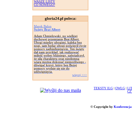
WASZE LISTY
CO NOWEGO?
gloria24.pl poleca:
Marek Balon
Święty Brat Albert
Adam Chmielowski, po wielkiej
duchowej przemianie Brat Albert.
Ubogi między ubogimi, kaleka bez
nogi, sam będąc ubogi poświęcił życie
pomocy najbiedniejszym. Ten święty
dał nam przykład, jak realizować
miłość wobec bliźniego, zaświadczył,
że siłą charakteru oraz niezłomną
wiarą można dokonać niemożliwego -
dźwigać krzyż, który bez Bożej
pomocy wydaje się nie do
udźwignięcia.
więcej >>>
TEKSTY ILG
|
OWLG
|
LI
CZ
© Copyright by
Konferencja 