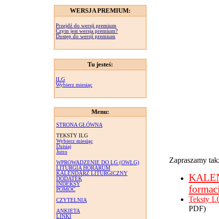
WERSJA PREMIUM:
Przejdź do wersji premium
Czym jest wersja premium?
Dostęp do wersji premium
Tu jesteś:
ILG
Wybierz miesiąc
Menu:
STRONA GŁÓWNA
TEKSTY ILG
Wybierz miesiąc
Dzisiaj
Jutro
Zapraszamy takż
WPROWADZENIE DO LG (OWLG)
LITURGIA HORARUM
KALENDARZ LITURGICZNY
KALE
DODATEK
INDEKSY
formac
POMOC
Teksty L
CZYTELNIA
PDF)
ANKIETA
LINKI