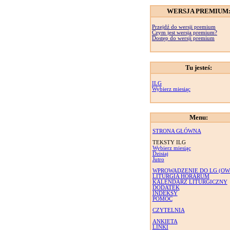
WERSJA PREMIUM
Przejdź do wersji premium
Czym jest wersja premium?
Dostęp do wersji premium
Tu jesteś:
ILG
Wybierz miesiąc
Menu:
STRONA GŁÓWNA
TEKSTY ILG
Wybierz miesiąc
Dzisiaj
Jutro
WPROWADZENIE DO LG (OW
LITURGIA HORARUM
KALENDARZ LITURGICZNY
DODATEK
INDEKSY
POMOC
CZYTELNIA
ANKIETA
LINKI