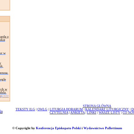
arda z
ekst
ur w
y
lt,
Jezusa.
egle
ych w
dzla.
ej >>>
STRONA GŁÓWNA
TEKSTY ILG
|
OWLG
|
LITURGIA HORARUM
|
KALENDARZ LITURGICZNY
|
D
CZYTELNIA
|
ANKIETA
|
LINKI
|
WASZE LISTY
|
CO NO
© Copyright by
Konferencja Episkopatu Polski
i
Wydawnictwo Pallottinum