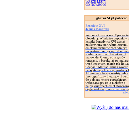
WASZE LISTY
CO NOWEGO?
gloria24.pl poleca:
Benedykt XVI
Jezus z Nazaretu
Wydanie ilustrowane. Oprawa tw
obwolutą. W książce wspaniały t
książki Benedykta XVI został
zilustrowany najwybitniejszymi
dziełami mistrzów zachodniego
malarstwa. Począwszy od miniat
średniowiecznych kodeksach i
malowideł Giotta, od artystów
renesansu i baroku aż po malarz
współczesnych, takich jak Rouau
Chagall i Matisse, sztuka zawsze
zmagała się z historią i postacią 
Album ten oferuje swoisty szlak
ikonograficzny biegnący równol
do pełnego tekstu papieskiego,
wzbogacający go o niektóre z
najpiękniejszych dzieł stworzon
ciągu wieków przez mistrzów pę
więc