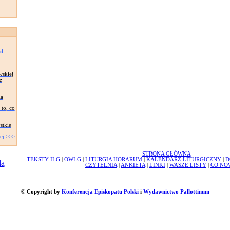
ad
wskiej
z
ia
to, co
stkie
ej >>>
STRONA GŁÓWNA
TEKSTY ILG
|
OWLG
|
LITURGIA HORARUM
|
KALENDARZ LITURGICZNY
|
D
CZYTELNIA
|
ANKIETA
|
LINKI
|
WASZE LISTY
|
CO NO
© Copyright by
Konferencja Episkopatu Polski
i
Wydawnictwo Pallottinum