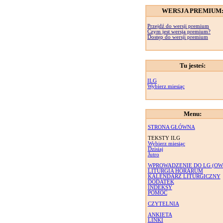
WERSJA PREMIUM
Przejdź do wersji premium
Czym jest wersja premium?
Dostęp do wersji premium
Tu jesteś:
ILG
Wybierz miesiąc
Menu:
STRONA GŁÓWNA
TEKSTY ILG
Wybierz miesiąc
Dzisiaj
Jutro
WPROWADZENIE DO LG (OW
LITURGIA HORARUM
KALENDARZ LITURGICZNY
DODATEK
INDEKSY
POMOC
CZYTELNIA
ANKIETA
LINKI