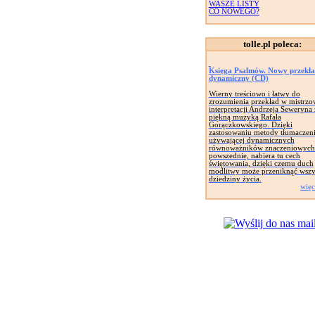
WASZE LISTY
CO NOWEGO?
tolle.pl poleca:
Księga Psalmów. Nowy przekł
dynamiczny (CD)
Wierny treściowo i łatwy do
zrozumienia przekład w mistrzo
interpretacji Andrzeja Seweryna 
piękną muzyką Rafała
Gorączkowskiego. Dzięki
zastosowaniu metody tłumaczen
używającej dynamicznych
równoważników znaczeniowych 
powszednie, nabiera tu cech
świętowania, dzięki czemu duch
modlitwy może przeniknąć wszy
dziedziny życia.
więc