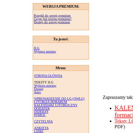
WERSJA PREMIUM:
Przejdź do wersji premium
Czym jest wersja premium?
Dostęp do wersji premium
Tu jesteś:
ILG
Wybierz miesiąc
Menu:
STRONA GŁÓWNA
TEKSTY ILG
Wybierz miesiąc
Dzisiaj
Jutro
Zapraszamy takż
WPROWADZENIE DO LG (OWLG)
LITURGIA HORARUM
KALENDARZ LITURGICZNY
KALE
DODATEK
INDEKSY
formac
POMOC
Teksty L
CZYTELNIA
PDF)
ANKIETA
LINKI