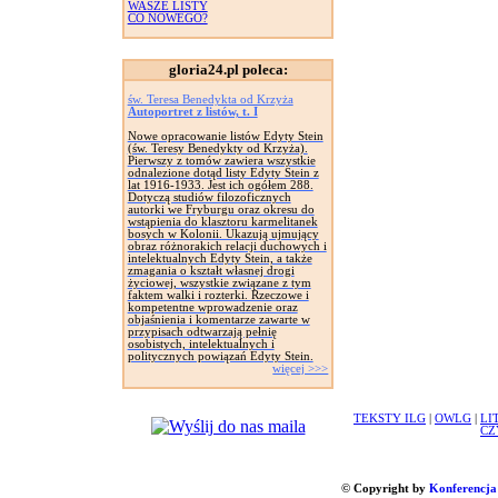
WASZE LISTY
CO NOWEGO?
gloria24.pl poleca:
św. Teresa Benedykta od Krzyża
Autoportret z listów, t. I
Nowe opracowanie listów Edyty Stein
(św. Teresy Benedykty od Krzyża).
Pierwszy z tomów zawiera wszystkie
odnalezione dotąd listy Edyty Stein z
lat 1916-1933. Jest ich ogółem 288.
Dotyczą studiów filozoficznych
autorki we Fryburgu oraz okresu do
wstąpienia do klasztoru karmelitanek
bosych w Kolonii. Ukazują ujmujący
obraz różnorakich relacji duchowych i
intelektualnych Edyty Stein, a także
zmagania o kształt własnej drogi
życiowej, wszystkie związane z tym
faktem walki i rozterki. Rzeczowe i
kompetentne wprowadzenie oraz
objaśnienia i komentarze zawarte w
przypisach odtwarzają pełnię
osobistych, intelektualnych i
politycznych powiązań Edyty Stein.
więcej >>>
TEKSTY ILG
|
OWLG
|
LI
CZ
© Copyright by
Konferencja 