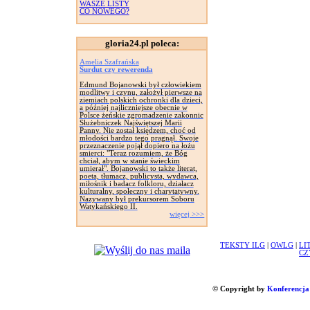
WASZE LISTY
CO NOWEGO?
gloria24.pl poleca:
Amelia Szafrańska
Surdut czy rewerenda
Edmund Bojanowski był człowiekiem
modlitwy i czynu, założył pierwsze na
ziemiach polskich ochronki dla dzieci,
a później najliczniejsze obecnie w
Polsce żeńskie zgromadzenie zakonnic
Służebniczek Najświętszej Marii
Panny. Nie został księdzem, choć od
młodości bardzo tego pragnął. Swoje
przeznaczenie pojął dopiero na łożu
smierci: "Teraz rozumiem, że Bóg
chciał, abym w stanie świeckim
umierał". Bojanowski to także literat,
poeta, tłumacz, publicysta, wydawca,
miłośnik i badacz folkloru, działacz
kulturalny, społeczny i charytatywny.
Nazywany był prekursorem Soboru
Watykańskiego II.
więcej >>>
TEKSTY ILG
|
OWLG
|
LI
CZ
© Copyright by
Konferencja 