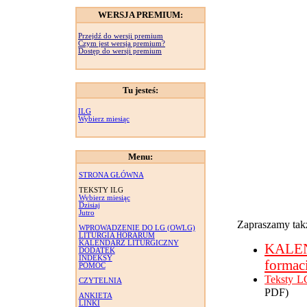
WERSJA PREMIUM:
Przejdź do wersji premium
Czym jest wersja premium?
Dostęp do wersji premium
Tu jesteś:
ILG
Wybierz miesiąc
Menu:
STRONA GŁÓWNA
TEKSTY ILG
Wybierz miesiąc
Dzisiaj
Jutro
Zapraszamy takż
WPROWADZENIE DO LG (OWLG)
LITURGIA HORARUM
KALENDARZ LITURGICZNY
KALE
DODATEK
INDEKSY
formac
POMOC
Teksty L
CZYTELNIA
PDF)
ANKIETA
LINKI