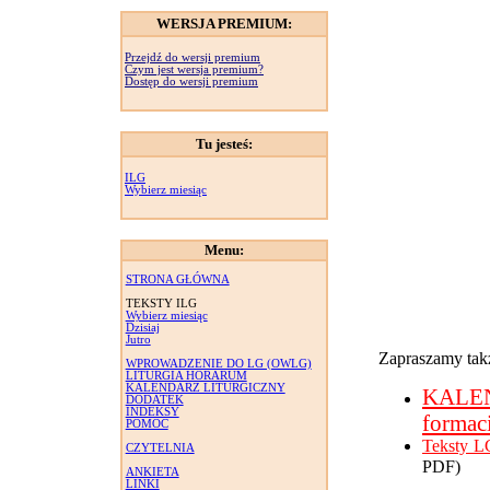
WERSJA PREMIUM:
Przejdź do wersji premium
Czym jest wersja premium?
Dostęp do wersji premium
Tu jesteś:
ILG
Wybierz miesiąc
Menu:
STRONA GŁÓWNA
TEKSTY ILG
Wybierz miesiąc
Dzisiaj
Jutro
Zapraszamy takż
WPROWADZENIE DO LG (OWLG)
LITURGIA HORARUM
KALENDARZ LITURGICZNY
KALE
DODATEK
INDEKSY
formac
POMOC
Teksty L
CZYTELNIA
PDF)
ANKIETA
LINKI