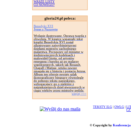
WASZE LISTY
CO NOWEGO?
gloria24.pl poleca:
Benedykt XVI
Jezus z Nazaretu
Wydanie ilustrowane. Oprawa twarda z
obwolutą. W książce wspaniały tekst
książki Benedykta XVI został
zilustrowany najwybitniejszymi
dziełami mistrzów zachodniego
malarstwa. Począwszy od miniatur w
średniowiecznych kodeksach i
malowideł Giotta, od artystów
renesansu i baroku aż po malarzy
współczesnych, takich jak Rouault,
Chagall i Matisse, sztuka zawsze
zmagała się z historią i postacią Jezusa.
Album ten oferuje swoisty szlak
ikonograficzny biegnący równolegle
do pełnego tekstu papieskiego,
wzbogacający go o niektóre z
najpiękniejszych dzieł stworzonych w
ciągu wieków przez mistrzów pędzla.
więcej >>>
TEKSTY ILG
|
OWLG
|
LI
CZ
© Copyright by
Konferencja 