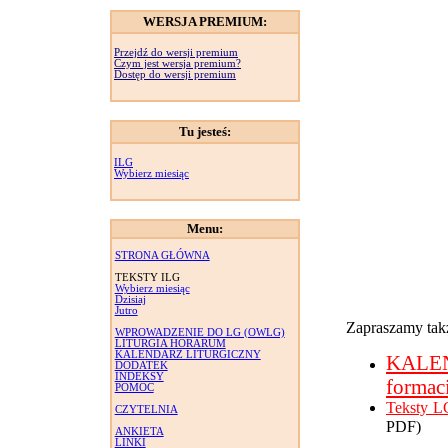
WERSJA PREMIUM:
Przejdź do wersji premium
Czym jest wersja premium?
Dostęp do wersji premium
Tu jesteś:
ILG
Wybierz miesiąc
Menu:
STRONA GŁÓWNA
TEKSTY ILG
Wybierz miesiąc
Dzisiaj
Jutro
Zapraszamy takż
WPROWADZENIE DO LG (OWLG)
LITURGIA HORARUM
KALENDARZ LITURGICZNY
KALE
DODATEK
INDEKSY
formac
POMOC
Teksty L
CZYTELNIA
PDF)
ANKIETA
LINKI