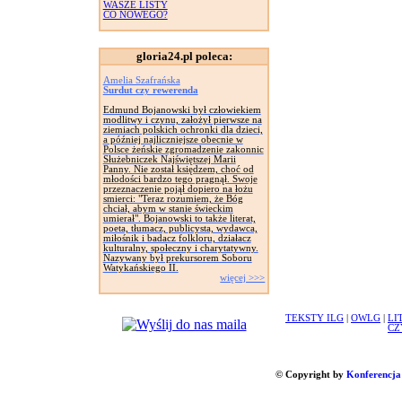
WASZE LISTY
CO NOWEGO?
gloria24.pl poleca:
Amelia Szafrańska
Surdut czy rewerenda
Edmund Bojanowski był człowiekiem
modlitwy i czynu, założył pierwsze na
ziemiach polskich ochronki dla dzieci,
a później najliczniejsze obecnie w
Polsce żeńskie zgromadzenie zakonnic
Służebniczek Najświętszej Marii
Panny. Nie został księdzem, choć od
młodości bardzo tego pragnął. Swoje
przeznaczenie pojął dopiero na łożu
smierci: "Teraz rozumiem, że Bóg
chciał, abym w stanie świeckim
umierał". Bojanowski to także literat,
poeta, tłumacz, publicysta, wydawca,
miłośnik i badacz folkloru, działacz
kulturalny, społeczny i charytatywny.
Nazywany był prekursorem Soboru
Watykańskiego II.
więcej >>>
TEKSTY ILG
|
OWLG
|
LI
CZ
© Copyright by
Konferencja 