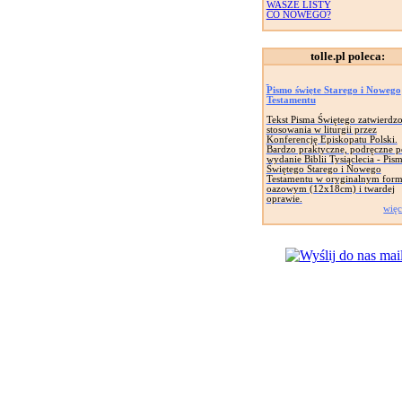
WASZE LISTY
CO NOWEGO?
tolle.pl poleca:
Pismo święte Starego i Nowego
Testamentu
Tekst Pisma Świętego zatwierdz
stosowania w liturgii przez
Konferencję Episkopatu Polski.
Bardzo praktyczne, podręczne p
wydanie Biblii Tysiąclecia - Pis
Świętego Starego i Nowego
Testamentu w oryginalnym form
oazowym (12x18cm) i twardej
oprawie.
więc