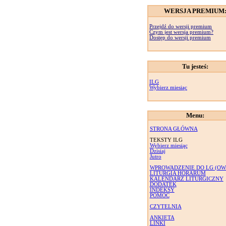
WERSJA PREMIUM
Przejdź do wersji premium
Czym jest wersja premium?
Dostęp do wersji premium
Tu jesteś:
ILG
Wybierz miesiąc
Menu:
STRONA GŁÓWNA
TEKSTY ILG
Wybierz miesiąc
Dzisiaj
Jutro
WPROWADZENIE DO LG (OW
LITURGIA HORARUM
KALENDARZ LITURGICZNY
DODATEK
INDEKSY
POMOC
CZYTELNIA
ANKIETA
LINKI