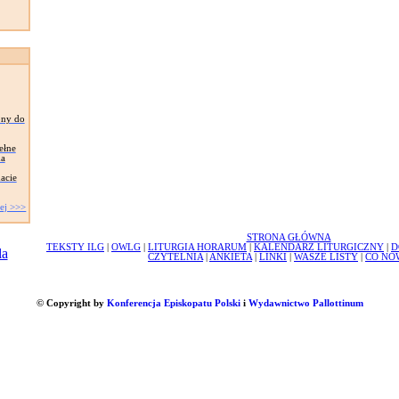
ony do
ełne
ma
acie
ej >>>
STRONA GŁÓWNA
TEKSTY ILG
|
OWLG
|
LITURGIA HORARUM
|
KALENDARZ LITURGICZNY
|
D
CZYTELNIA
|
ANKIETA
|
LINKI
|
WASZE LISTY
|
CO NO
© Copyright by
Konferencja Episkopatu Polski
i
Wydawnictwo Pallottinum