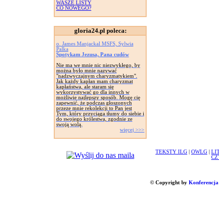
WASZE LISTY
CO NOWEGO?
gloria24.pl poleca:
o. James Manjackal MSFS, Sylwia
Palka
Spotykam Jezusa, Pana cudów
Nie ma we mnie nic niezwykłego, by
można było mnie nazywać
"nadzwyczajnym charyzmatykiem".
Jak każdy kapłan mam charyzmat
kapłaństwa, ale staram się
wykorzystywać go dla innych w
możliwie najlepszy sposób. Mogę cię
zapewnić, że podczas głoszonych
przeze mnie rekolekcji to Pan jest
Tym, który przyciąga tłumy do siebie i
do swojego królestwa, zgodnie ze
swoją wolą.
więcej >>>
TEKSTY ILG
|
OWLG
|
LI
CZ
© Copyright by
Konferencja 