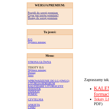
WERSJA PREMIUM:
Przejdź do wersji premium
Czym jest wersja premium?
Dostęp do wersji premium
Tu jesteś:
ILG
Wybierz miesiąc
Menu:
STRONA GŁÓWNA
TEKSTY ILG
Wybierz miesiąc
Dzisiaj
Jutro
Zapraszamy takż
WPROWADZENIE DO LG (OWLG)
LITURGIA HORARUM
KALENDARZ LITURGICZNY
KALE
DODATEK
INDEKSY
formac
POMOC
Teksty L
CZYTELNIA
PDF)
ANKIETA
LINKI