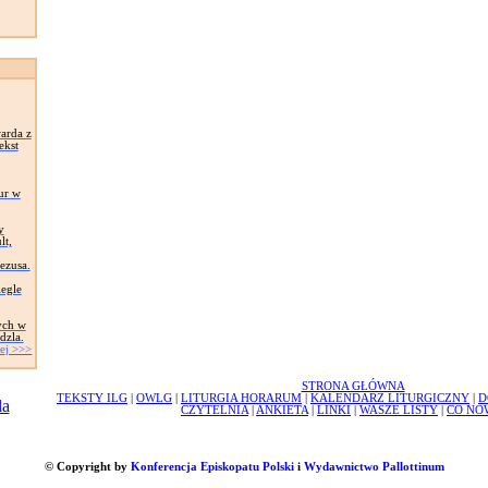
arda z
ekst
ur w
y
lt,
Jezusa.
egle
ych w
dzla.
ej >>>
STRONA GŁÓWNA
TEKSTY ILG
|
OWLG
|
LITURGIA HORARUM
|
KALENDARZ LITURGICZNY
|
D
CZYTELNIA
|
ANKIETA
|
LINKI
|
WASZE LISTY
|
CO NO
© Copyright by
Konferencja Episkopatu Polski
i
Wydawnictwo Pallottinum