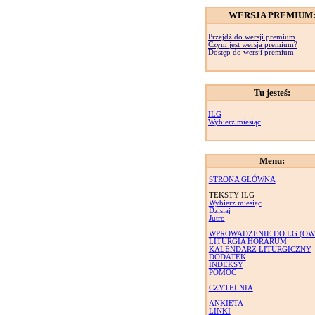
WERSJA PREMIUM
Przejdź do wersji premium
Czym jest wersja premium?
Dostęp do wersji premium
Tu jesteś:
ILG
Wybierz miesiąc
Menu:
STRONA GŁÓWNA
TEKSTY ILG
Wybierz miesiąc
Dzisiaj
Jutro
WPROWADZENIE DO LG (OW
LITURGIA HORARUM
KALENDARZ LITURGICZNY
DODATEK
INDEKSY
POMOC
CZYTELNIA
ANKIETA
LINKI