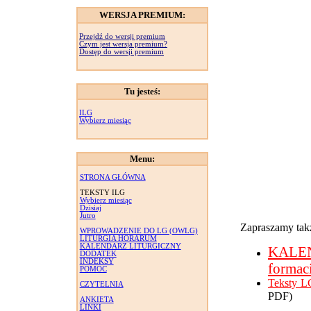
WERSJA PREMIUM:
Przejdź do wersji premium
Czym jest wersja premium?
Dostęp do wersji premium
Tu jesteś:
ILG
Wybierz miesiąc
Menu:
STRONA GŁÓWNA
TEKSTY ILG
Wybierz miesiąc
Dzisiaj
Jutro
Zapraszamy takż
WPROWADZENIE DO LG (OWLG)
LITURGIA HORARUM
KALENDARZ LITURGICZNY
KALE
DODATEK
INDEKSY
formac
POMOC
Teksty L
CZYTELNIA
PDF)
ANKIETA
LINKI