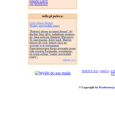
WASZE LISTY
CO NOWEGO?
tolle.pl poleca:
Carlo Maria Martini
Ważny przypadek wiary
"Położyć głowę na piersi Jezusa", by
słuchać Jego słów, naśladując postawę
św. Jana podczas Ostatniej Wieczerzy.
To zaproszenie, które kard. Martini
kieruje do tych, którzy chcą się
wczytać w te rozważania.
Zaproponowana droga prowadzi przez
całą czwartą Ewangelię, wyjaśniając,
na czym polega "ważny przypadek
wiary".
więcej >>>
TEKSTY ILG
|
OWLG
|
LI
CZ
© Copyright by
Konferencja 