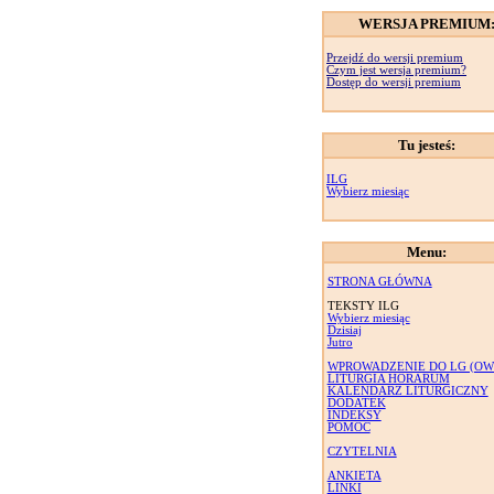
WERSJA PREMIUM
Przejdź do wersji premium
Czym jest wersja premium?
Dostęp do wersji premium
Tu jesteś:
ILG
Wybierz miesiąc
Menu:
STRONA GŁÓWNA
TEKSTY ILG
Wybierz miesiąc
Dzisiaj
Jutro
WPROWADZENIE DO LG (OW
LITURGIA HORARUM
KALENDARZ LITURGICZNY
DODATEK
INDEKSY
POMOC
CZYTELNIA
ANKIETA
LINKI