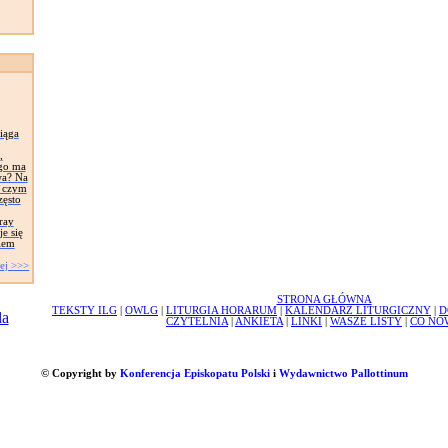
iąga
,
ego ma
wa? Na
, czym
zęsto
ray
e się
iem
ej >>>
STRONA GŁÓWNA
TEKSTY ILG
|
OWLG
|
LITURGIA HORARUM
|
KALENDARZ LITURGICZNY
|
D
CZYTELNIA
|
ANKIETA
|
LINKI
|
WASZE LISTY
|
CO NO
© Copyright by
Konferencja Episkopatu Polski
i
Wydawnictwo Pallottinum