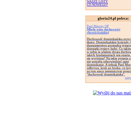
WASZE LISTY
CO NOWEGO?
gloria24.pl poleca:
Paul Murray OP
Młode wino duchowości
chrześcijańskiej
Duchowość dominikańska przyc
tłumy. Dominikańskie kościoły i
duszpasterstwa gromadzą tysiące
dziesiątki tysięcy ludzi. Co taki
w sobie ta właśnie droga ducho
jakich fundamentach jest oparta
się wyróżnia? Na takie pytania c
nie potrafią odpowiedzieć sami
dominikanie. A jednak Paul Mur
odkrywa, krok po kroku, co kryj
za tym nieco tajemniczym pojęc
"duchowość dominikańska".
więc