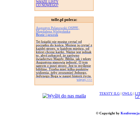
WASZE LISTY
CO NOWEGO?
tolle.pl poleca:
Augustyn Pelanowski OSPPE,
Magdalena Wielgołaska
Bestie i prorok
Tej książki nie musisz czytać od
początku do końca. Możesz ją czytać z
każdej strony, w każdym miejscu, od
której chcesz kartki. Ważne jest jednak
to, abyś zobaczył, że zarówno
świadectwo Magdy, Biblia, jak i teksty
Augustyna stanowią jedność. O tym
samym z innej strony. Jest to myślenie
biblijne. Trzeba mieć kilka punktów
widzenia, żeby zrozumieć Jednego,
Jedynego Boga w naszej historii życia.
więcej >>>
TEKSTY ILG
|
OWLG
|
LI
CZ
© Copyright by
Konferencja 