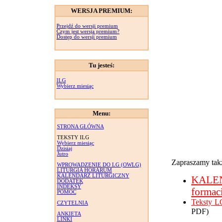
WERSJA PREMIUM:
Przejdź do wersji premium
Czym jest wersja premium?
Dostęp do wersji premium
Tu jesteś:
ILG
Wybierz miesiąc
Menu:
STRONA GŁÓWNA
TEKSTY ILG
Wybierz miesiąc
Dzisiaj
Jutro
Zapraszamy takż
WPROWADZENIE DO LG (OWLG)
LITURGIA HORARUM
KALENDARZ LITURGICZNY
KALE
DODATEK
INDEKSY
formac
POMOC
Teksty L
CZYTELNIA
PDF)
ANKIETA
LINKI