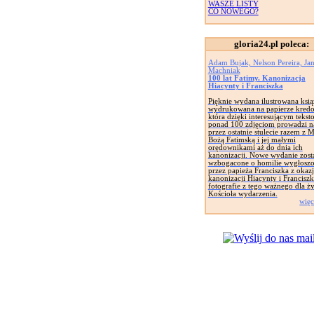
WASZE LISTY
CO NOWEGO?
gloria24.pl poleca:
Adam Bujak, Nelson Pereira, Ja
Machniak
100 lat Fatimy. Kanonizacja
Hiacynty i Franciszka
Pięknie wydana ilustrowana ksi
wydrukowana na papierze kred
która dzięki interesującym tekst
ponad 100 zdjęciom prowadzi n
przez ostatnie stulecie razem z 
Bożą Fatimską i jej małymi
orędownikami aż do dnia ich
kanonizacji. Nowe wydanie zost
wzbogacone o homilie wygłosz
przez papieża Franciszka z okazj
kanonizacji Hiacynty i Franciszk
fotografie z tego ważnego dla ży
Kościoła wydarzenia.
więc