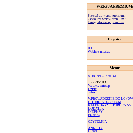
WERSJA PREMIUM
Przejdź do wersji premium
Czym jest wersja premium?
Dostęp do wersji premium
Tu jesteś:
ILG
Wybierz miesiąc
Menu:
STRONA GŁÓWNA
TEKSTY ILG
Wybierz miesiąc
Dzisiaj
Jutro
WPROWADZENIE DO LG (OW
LITURGIA HORARUM
KALENDARZ LITURGICZNY
DODATEK
INDEKSY
POMOC
CZYTELNIA
ANKIETA
LINKI