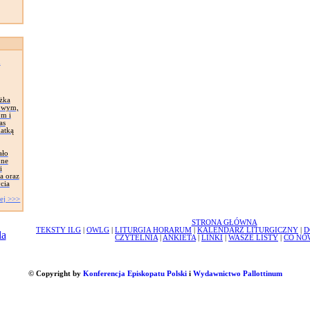
n
ążka
owym,
om i
as
Matką
ało
one
i
a oraz
cia
ej >>>
STRONA GŁÓWNA
TEKSTY ILG
|
OWLG
|
LITURGIA HORARUM
|
KALENDARZ LITURGICZNY
|
D
CZYTELNIA
|
ANKIETA
|
LINKI
|
WASZE LISTY
|
CO NO
© Copyright by
Konferencja Episkopatu Polski
i
Wydawnictwo Pallottinum