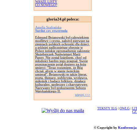
WASZE LISTY
CO NOWEGO?
gloria24.pl poleca:
Amelia Szafrańska
Surdut czy rewerenda
Edmund Bojanowski był człowiekiem
modlitwy i czynu, założył pierwsze na
ziemiach polskich ochronki dla dzieci,
a później najliczniejsze obecnie w
Polsce żeńskie zgromadzenie zakonnic
Służebniczek Najświętszej Marii
Panny. Nie został księdzem, choć od
młodości bardzo tego pragnął. Swoje
przeznaczenie pojął dopiero na łożu
smierci: "Teraz rozumiem, że Bóg
chciał, abym w stanie świeckim
umierał". Bojanowski to także literat,
poeta, tłumacz, publicysta, wydawca,
miłośnik i badacz folkloru, działacz
kulturalny, społeczny i charytatywny.
Nazywany był prekursorem Soboru
Watykańskiego II.
więcej >>>
TEKSTY ILG
|
OWLG
|
LI
CZ
© Copyright by
Konferencja 