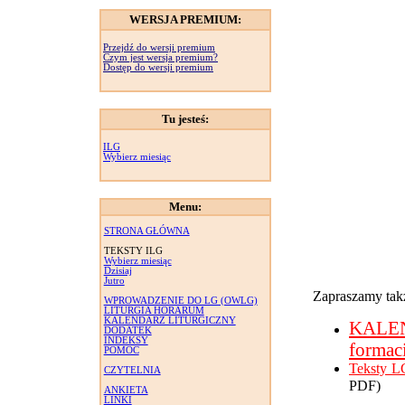
WERSJA PREMIUM:
Przejdź do wersji premium
Czym jest wersja premium?
Dostęp do wersji premium
Tu jesteś:
ILG
Wybierz miesiąc
Menu:
STRONA GŁÓWNA
TEKSTY ILG
Wybierz miesiąc
Dzisiaj
Jutro
Zapraszamy takż
WPROWADZENIE DO LG (OWLG)
LITURGIA HORARUM
KALENDARZ LITURGICZNY
KALE
DODATEK
INDEKSY
formac
POMOC
Teksty L
CZYTELNIA
PDF)
ANKIETA
LINKI