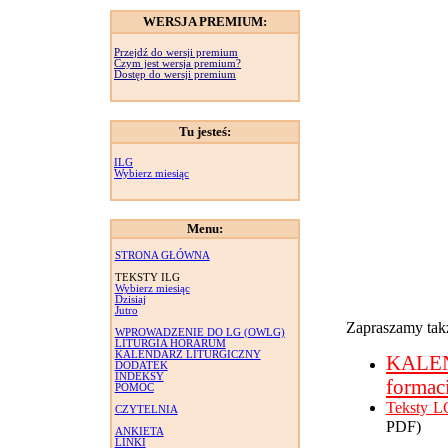
WERSJA PREMIUM:
Przejdź do wersji premium
Czym jest wersja premium?
Dostęp do wersji premium
Tu jesteś:
ILG
Wybierz miesiąc
Menu:
STRONA GŁÓWNA
TEKSTY ILG
Wybierz miesiąc
Dzisiaj
Jutro
Zapraszamy takż
WPROWADZENIE DO LG (OWLG)
LITURGIA HORARUM
KALENDARZ LITURGICZNY
KALE
DODATEK
INDEKSY
formac
POMOC
Teksty L
CZYTELNIA
PDF)
ANKIETA
LINKI