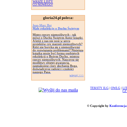
WASZE LISTY
CO NOWEGO?
gloria24.pl poleca:
Jean-Marc Bot
Małe rekolekcje o Duchu Świętym
Mistrz rzeczy niemożliwych - tak
mówi o Duchu Świętym Autor książki.
A któż z nas nie nosi w sercu
projektów czy marzeń niemożliwych?
Któż nie boryka się z niemożliwymi
do rozwiązania problemami? Niniejsza
książka może być formą osobistych
rekolekcji o Bożym Duchu, mistrzu
rzeczy niemożliwych. Nauczysz się
modlitwy objętej gwarancją,
zasmakujesz ciszy słuchania Boga,
doświadczysz radości i czułości
naszego Pana.
więcej >>>
TEKSTY ILG
|
OWLG
|
LI
CZ
© Copyright by
Konferencja 