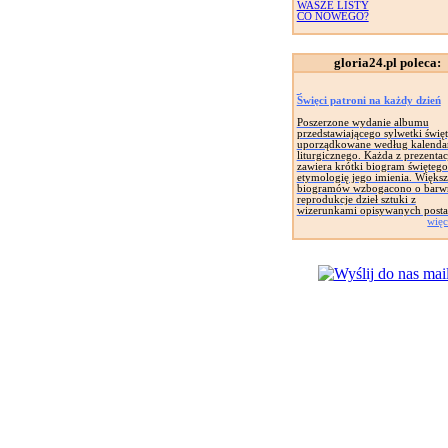
WASZE LISTY
CO NOWEGO?
gloria24.pl poleca:
Święci patroni na każdy dzień
Poszerzone wydanie albumu
przedstawiającego sylwetki świę
uporządkowane według kalenda
liturgicznego. Każda z prezentac
zawiera krótki biogram świętego
etymologię jego imienia. Więks
biogramów wzbogacono o barw
reprodukcje dzieł sztuki z
wizerunkami opisywanych posta
więc