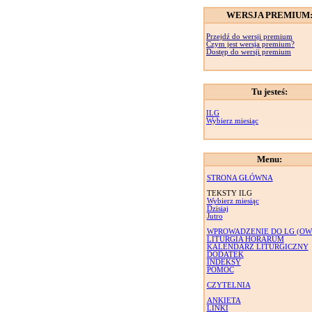
WERSJA PREMIUM
Przejdź do wersji premium
Czym jest wersja premium?
Dostęp do wersji premium
Tu jesteś:
ILG
Wybierz miesiąc
Menu:
STRONA GŁÓWNA
TEKSTY ILG
Wybierz miesiąc
Dzisiaj
Jutro
WPROWADZENIE DO LG (OW
LITURGIA HORARUM
KALENDARZ LITURGICZNY
DODATEK
INDEKSY
POMOC
CZYTELNIA
ANKIETA
LINKI