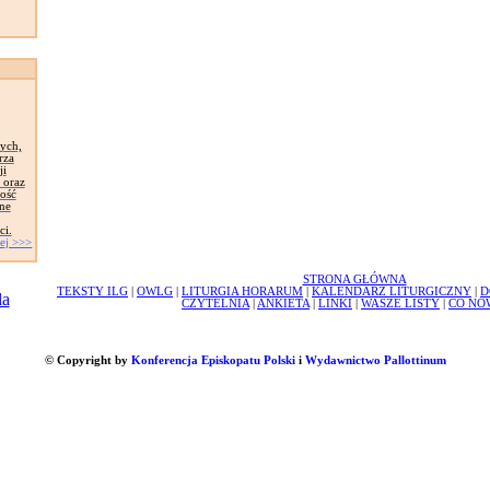
tych,
rza
ji
 oraz
zość
ne
ci.
ej >>>
STRONA GŁÓWNA
TEKSTY ILG
|
OWLG
|
LITURGIA HORARUM
|
KALENDARZ LITURGICZNY
|
D
CZYTELNIA
|
ANKIETA
|
LINKI
|
WASZE LISTY
|
CO NO
© Copyright by
Konferencja Episkopatu Polski
i
Wydawnictwo Pallottinum