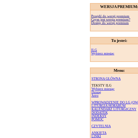
WERSJA PREMIUM
Przejdź do wersji premium
Czym jest wersja premium?
Dostęp do wersji premium
Tu jesteś:
ILG
Wybierz miesiąc
Menu:
STRONA GŁÓWNA
TEKSTY ILG
Wybierz miesiąc
Dzisiaj
Jutro
WPROWADZENIE DO LG (OW
LITURGIA HORARUM
KALENDARZ LITURGICZNY
DODATEK
INDEKSY
POMOC
CZYTELNIA
ANKIETA
LINKI