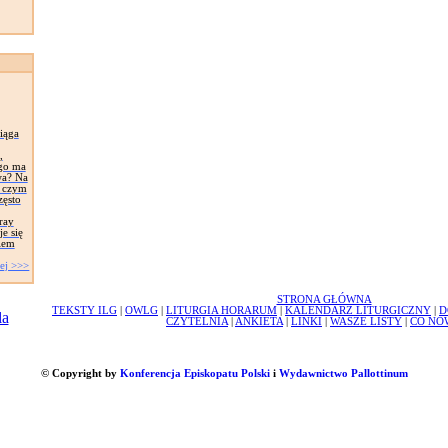
iąga
,
ego ma
wa? Na
, czym
zęsto
ray
e się
iem
ej >>>
STRONA GŁÓWNA
TEKSTY ILG
|
OWLG
|
LITURGIA HORARUM
|
KALENDARZ LITURGICZNY
|
D
CZYTELNIA
|
ANKIETA
|
LINKI
|
WASZE LISTY
|
CO NO
© Copyright by
Konferencja Episkopatu Polski
i
Wydawnictwo Pallottinum