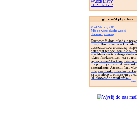
WASZE LISTY
CO NOWEGO?
gloria24.pl poleca:
Paul Murray OP
Młode wino duchowości
chrześcijańskiej
Duchowość dominikańska przyc
tłumy. Dominikańskie kościoły i
duszpasterstwa gromadzą tysiące
dziesiątki tysięcy ludzi. Co taki
w sobie ta właśnie droga ducho
jakich fundamentach jest oparta
się wyróżnia? Na takie pytania c
nie potrafią odpowiedzieć sami
dominikanie. A jednak Paul Mur
odkrywa, krok po kroku, co kryj
za tym nieco tajemniczym pojęc
"duchowość dominikańska".
więc