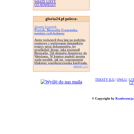
WASZE LISTY
CO NOWEGO?
gloria24.pl poleca:
Austen Ivereigh
Prorok. Biografia Franciszka,
papieża radykalnego
Autor poświęcił dwa lata na podróże,
rozmowy i wertowanie dziesiątków
tysięcy stron dokumentów, by
prześledzić drogę, jaką przeszedł
Bergoglio. Od slumsów Argentyny do
Watykanu. W książce znaleźć można
wiele perełek, jak np. wspomnienie
bliskiego współpracownika kardynała.
więcej >>>
TEKSTY ILG
|
OWLG
|
LI
CZ
© Copyright by
Konferencja 