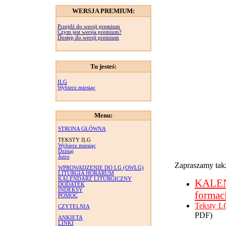
WERSJA PREMIUM:
Przejdź do wersji premium
Czym jest wersja premium?
Dostęp do wersji premium
Tu jesteś:
ILG
Wybierz miesiąc
Menu:
STRONA GŁÓWNA
TEKSTY ILG
Wybierz miesiąc
Dzisiaj
Jutro
Zapraszamy takż
WPROWADZENIE DO LG (OWLG)
LITURGIA HORARUM
KALENDARZ LITURGICZNY
KALE
DODATEK
INDEKSY
formac
POMOC
Teksty L
CZYTELNIA
PDF)
ANKIETA
LINKI