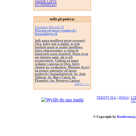
WASZE LISTY
CO NOWEGO?
tolle.pl poleca:
Stanisław Mrozek SJ
Patroni od spraw trudnych i
beznadziejnych
Jeśli nasza modlitwa może poruszyć
Ojca, który jest w niebie, to tym
bardziej może to zrobić modlitwa,
którą ofiarowujemy w różnych
intencjach przez świętych. Przez życie
nie idziemy sami, ale w ich
towarzystwie. Czekają na nasze
wołanie i zanoszą je Ojcu, który
chętnie go wysłuchuje. Możemy liczyć
na pomoc patronów od spraw
trudnych i beznadziejnych: św. Juda
Tadeusz, św. Rita z Cascii, św.
Ekspedyt i św. Peregryn Laziosi.
więcej >>>
TEKSTY ILG
|
OWLG
|
LI
CZ
© Copyright by
Konferencja 