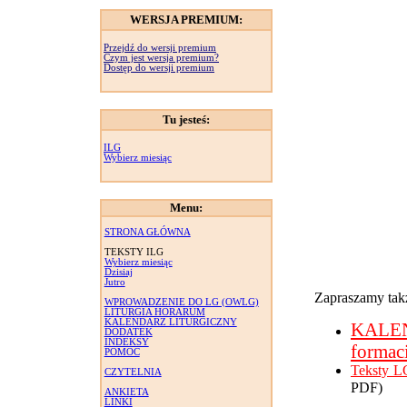
WERSJA PREMIUM:
Przejdź do wersji premium
Czym jest wersja premium?
Dostęp do wersji premium
Tu jesteś:
ILG
Wybierz miesiąc
Menu:
STRONA GŁÓWNA
TEKSTY ILG
Wybierz miesiąc
Dzisiaj
Jutro
Zapraszamy takż
WPROWADZENIE DO LG (OWLG)
LITURGIA HORARUM
KALENDARZ LITURGICZNY
KALE
DODATEK
INDEKSY
formac
POMOC
Teksty L
CZYTELNIA
PDF)
ANKIETA
LINKI