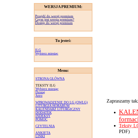
WERSJA PREMIUM:
Przejdź do wersji premium
Czym jest wersja premium?
Dostęp do wersji premium
Tu jesteś:
ILG
Wybierz miesiąc
Menu:
STRONA GŁÓWNA
TEKSTY ILG
Wybierz miesiąc
Dzisiaj
Jutro
Zapraszamy takż
WPROWADZENIE DO LG (OWLG)
LITURGIA HORARUM
KALENDARZ LITURGICZNY
KALE
DODATEK
INDEKSY
formac
POMOC
Teksty L
CZYTELNIA
PDF)
ANKIETA
LINKI