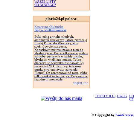
WASZE LISTY
CO NOWEGO?
gloria24.pl poleca:
Katarzyna Olubińska
Bóg w wielkim mieście
Była jedną z wielu młodych,
ambitnych dziewczyn, które zjeżdżają
z całej Polski do Warszawy, aby
spełnić swoje marzenia.
Konsekwentnie realizowała plan na
idealne życie. Praca kilkanaście godzin
na dobę, perfekcja w każdym calu,
błyskotki wielkiego miasta. Tylko
dlaczego to wszystko nie dawało jej
szczęścia? W końcu, wycieńczona
pustką swojego życia, zawołała:
"Ratuj!" On zareagował od razu, jakby
tylko czekał na ten krzyk. Przyszedł w
łagodnym powiewie.
więcej >>>
TEKSTY ILG
|
OWLG
|
LI
CZ
© Copyright by
Konferencja 